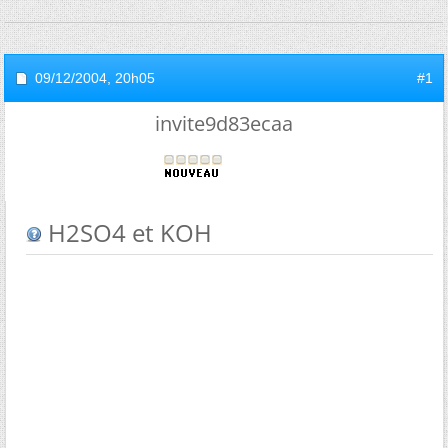
09/12/2004,
20h05
#1
invite9d83ecaa
H2SO4 et KOH