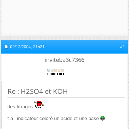
09/12/2004,
21h21
#2
inviteba3c7366
Re : H2SO4 et KOH
des titrages
t a l indicateur coloré un acide et une base