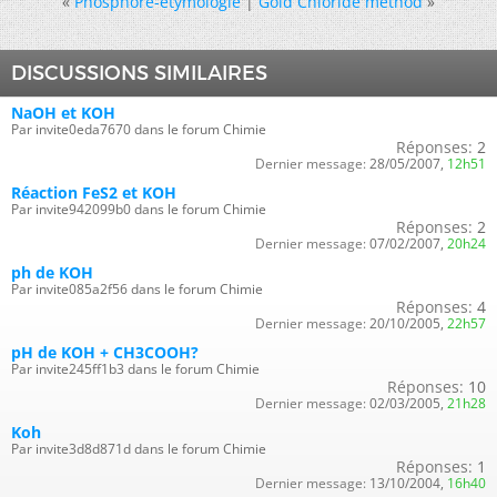
«
Phosphore-étymologie
|
Gold Chloride method
»
DISCUSSIONS SIMILAIRES
NaOH et KOH
Par invite0eda7670 dans le forum Chimie
Réponses:
2
Dernier message:
28/05/2007,
12h51
Réaction FeS2 et KOH
Par invite942099b0 dans le forum Chimie
Réponses:
2
Dernier message:
07/02/2007,
20h24
ph de KOH
Par invite085a2f56 dans le forum Chimie
Réponses:
4
Dernier message:
20/10/2005,
22h57
pH de KOH + CH3COOH?
Par invite245ff1b3 dans le forum Chimie
Réponses:
10
Dernier message:
02/03/2005,
21h28
Koh
Par invite3d8d871d dans le forum Chimie
Réponses:
1
Dernier message:
13/10/2004,
16h40