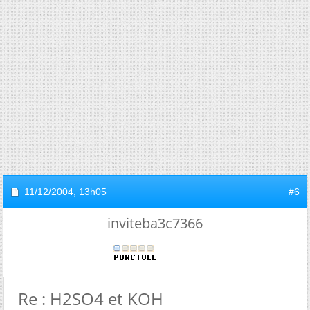
11/12/2004,
13h05
#6
inviteba3c7366
Re : H2SO4 et KOH