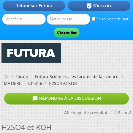
Retour sur Futura
S'inscrire

Se souvenir de moi ?
Forum
Futura-Sciences : les forums de la science
MATIERE
Chimie
H2SO4 et KOH

RÉPONDRE À LA DISCUSSION
Affichage des résultats 1 à 8 sur 8
H2SO4 et KOH