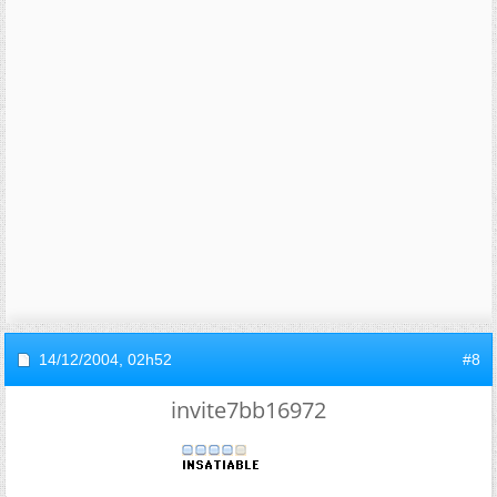
14/12/2004,
02h52
#8
invite7bb16972