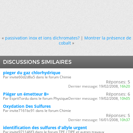
«
passivation inox et ions dichromates?
|
Montrer la présence de
cobalt
»
DISCUSSIONS SIMILAIRES
pieger du gaz chlorhydrique
Par invite60d2d8a5 dans le forum Chimie
Réponses:
5
Dernier message:
19/02/2008,
16h20
Piéger un émetteur B+
Réponses:
6
Par EspritTordu dans le forum Physique
Dernier message:
19/02/2008,
10h05
Oxydation Des Sulfures
Par invite7161bc91 dans le forum Chimie
Réponses:
5
Dernier message:
16/01/2008,
10h37
identification des sulfures d'allyle urgent
Par invite971146f3 dans le forum TPE / TIPE et autres travaux