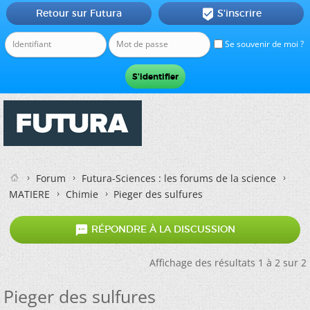
Retour sur Futura
S'inscrire

Se souvenir de moi ?
Forum
Futura-Sciences : les forums de la science
MATIERE
Chimie
Pieger des sulfures

RÉPONDRE À LA DISCUSSION
Affichage des résultats 1 à 2 sur 2
Pieger des sulfures