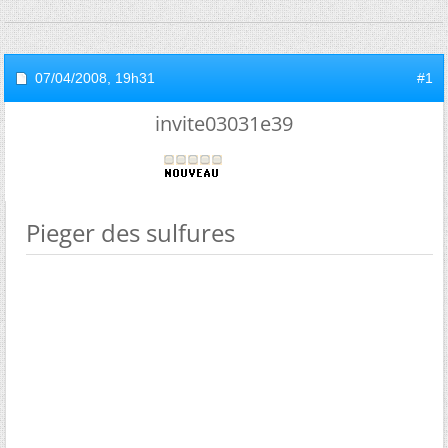
07/04/2008,
19h31
#1
invite03031e39
Pieger des sulfures