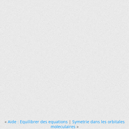
«
Aide : Equilibrer des equations
|
Symetrie dans les orbitales
moleculaires
»