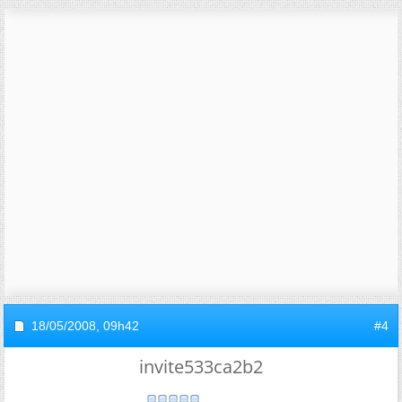
18/05/2008,
09h42
#4
invite533ca2b2