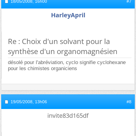
18/05/2008,
16h00
#7
HarleyApril
Re : Choix d'un solvant pour la
synthèse d'un organomagnésien
désolé pour l'abréviation, cyclo signifie cyclohexane
pour les chimistes organiciens
19/05/2008,
13h06
#8
invite83d165df