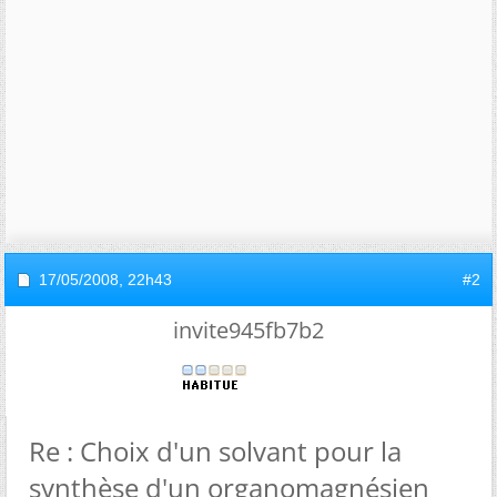
17/05/2008,
22h43
#2
invite945fb7b2
Re : Choix d'un solvant pour la
synthèse d'un organomagnésien