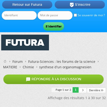
Retour sur Futura
S'inscrire

Se souvenir de moi ?
Forum
Futura-Sciences : les forums de la science
MATIERE
Chimie
synthese d'un organomagnesien

RÉPONDRE À LA DISCUSSION
Page 1 sur 2
1
Dernière
Affichage des résultats 1 à 30 sur 32