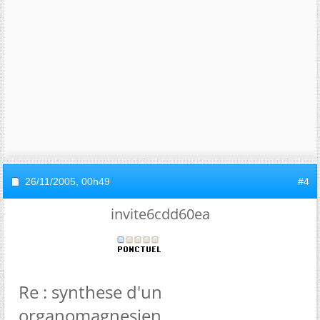
26/11/2005,
00h49
#4
invite6cdd60ea
Re : synthese d'un
organomagnesien