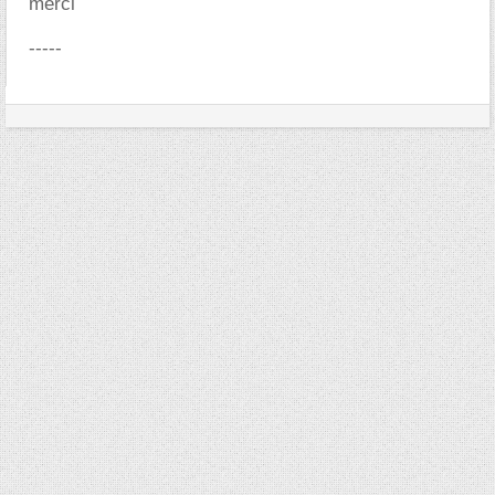
merci
-----