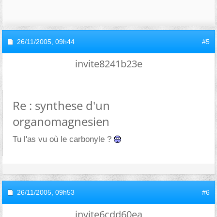
26/11/2005,
09h44
#5
invite8241b23e
Re : synthese d'un
organomagnesien
Tu l'as vu où le carbonyle ?
26/11/2005,
09h53
#6
invite6cdd60ea