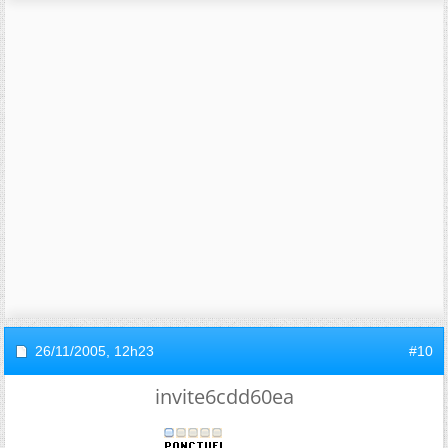
26/11/2005,
12h23
#10
invite6cdd60ea