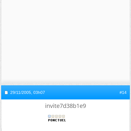
29/11/2005,
03h07
#14
invite7d38b1e9