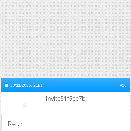
29/11/2005,
21h14
#20
invite51f5ee7b
Re : synthese d'un