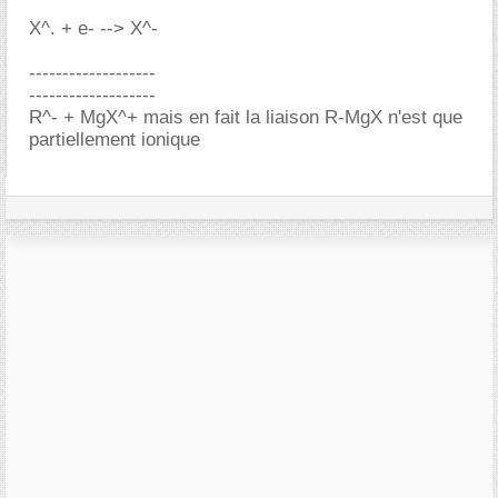
X^. + e- --> X^-
-------------------
-------------------
R^- + MgX^+ mais en fait la liaison R-MgX n'est que
partiellement ionique