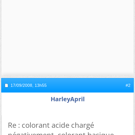
17/09/2008,
13h55
#2
HarleyApril
Re : colorant acide chargé
négativement, colorant basique