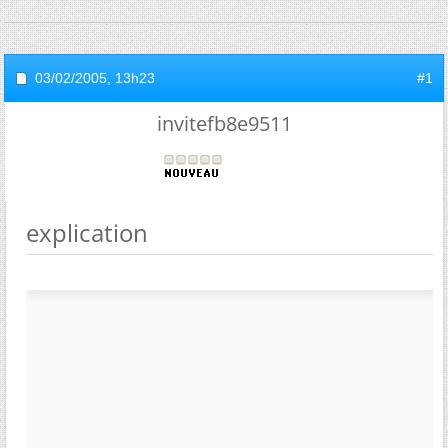
03/02/2005,
13h23
#1
invitefb8e9511
explication