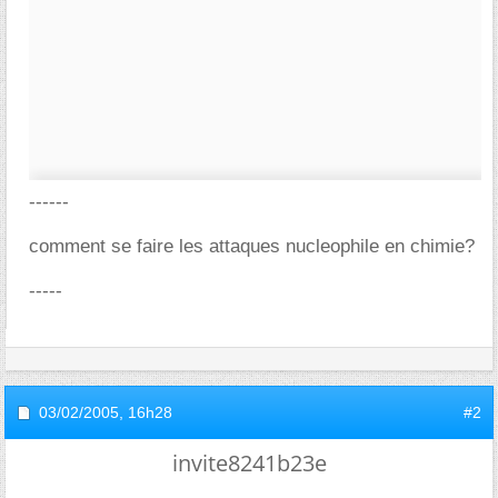
------
comment se faire les attaques nucleophile en chimie?
-----
03/02/2005,
16h28
#2
invite8241b23e