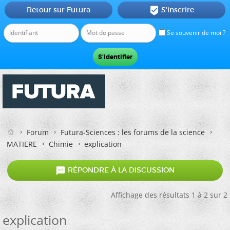
Retour sur Futura
S'inscrire

Se souvenir de moi ?
Forum
Futura-Sciences : les forums de la science
MATIERE
Chimie
explication

RÉPONDRE À LA DISCUSSION
Affichage des résultats 1 à 2 sur 2
explication