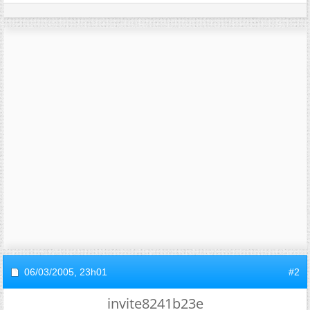
06/03/2005,
23h01
#2
invite8241b23e