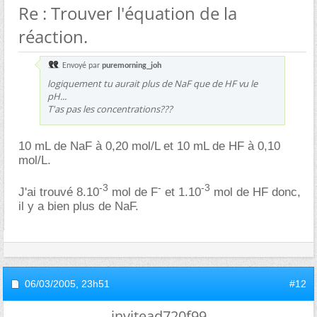
Re : Trouver l'équation de la
réaction.
Envoyé par
puremorning_joh
logiquement tu aurait plus de NaF que de HF vu le
pH...
T'as pas les concentrations???
10 mL de NaF à 0,20 mol/L et 10 mL de HF à 0,10
mol/L.
-3
-
-3
J'ai trouvé 8.10
mol de F
et 1.10
mol de HF donc,
il y a bien plus de NaF.
06/03/2005,
23h51
#12
invitead720f99