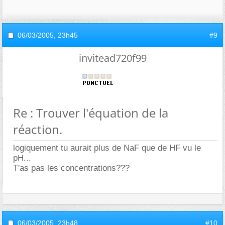
06/03/2005,
23h45
#9
invitead720f99
Re : Trouver l'équation de la
réaction.
logiquement tu aurait plus de NaF que de HF vu le
pH...
T'as pas les concentrations???
06/03/2005,
23h48
#10