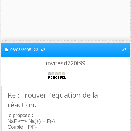
06/03/2005,
23h42
#7
invitead720f99
Re : Trouver l'équation de la
réaction.
je propose :
NaF <=> Na(+) + F(-)
Couple HF/F-