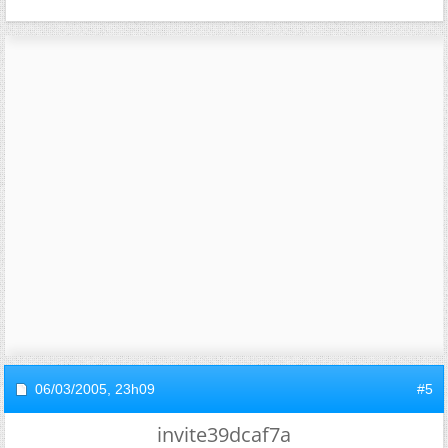
06/03/2005,
23h09
#5
invite39dcaf7a