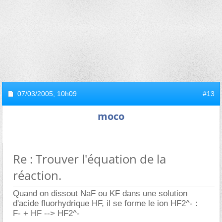
07/03/2005,
10h09
#13
moco
Re : Trouver l'équation de la
réaction.
Quand on dissout NaF ou KF dans une solution
d'acide fluorhydrique HF, il se forme le ion HF2^- :
F- + HF --> HF2^-