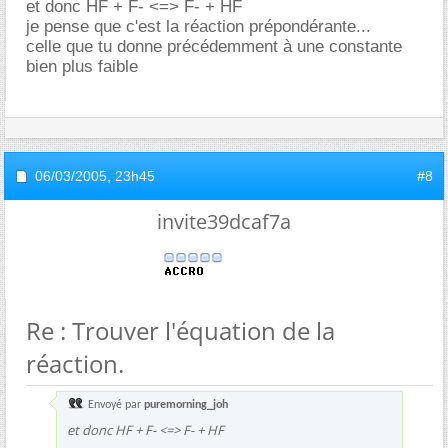
et donc HF + F- <=> F- + HF
je pense que c'est la réaction prépondérante...
celle que tu donne précédemment à une constante
bien plus faible
06/03/2005,
23h45
#8
invite39dcaf7a
Re : Trouver l'équation de la
réaction.
Envoyé par
puremorning_joh
et donc HF + F- <=> F- + HF