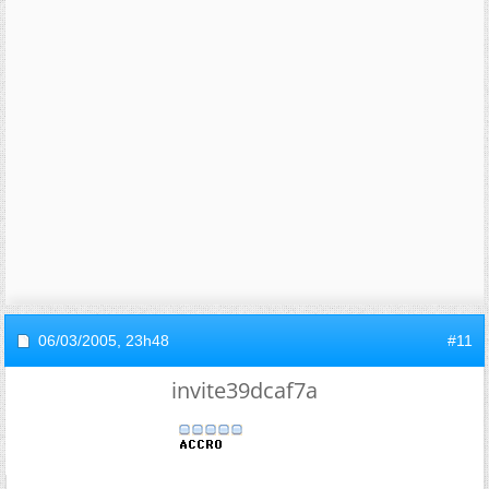
06/03/2005,
23h48
#11
invite39dcaf7a