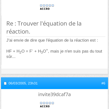
Re : Trouver l'équation de la
réaction.
J'ai envie de dire que l'équation de la réaction est :
-
+
HF + H
O = F
+ H
O
, mais je n'en suis pas du tout
2
3
sûr...
06/03/2005,
23h31
#6
invite39dcaf7a