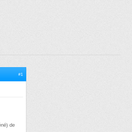
#1
éné) de