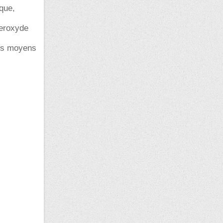
ique,
peroxyde
tres moyens