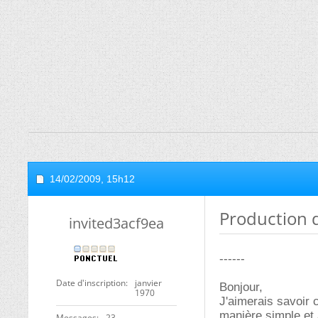
14/02/2009,
15h12
Production 
invited3acf9ea
------
Date d'inscription
janvier
Bonjour,
1970
J'aimerais savoir
manière simple et
Messages
23