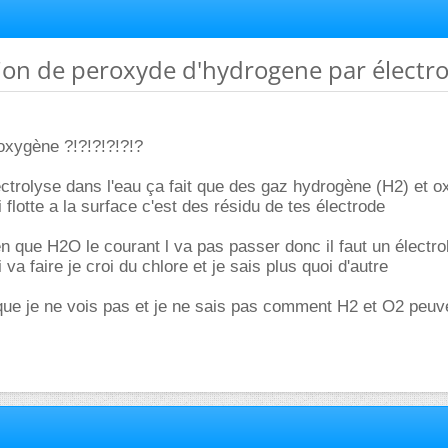
ion de peroxyde d'hydrogene par électro
 oxygène ?!?!?!?!?!?
ctrolyse dans l'eau ça fait que des gaz hydrogène (H2) et 
i flotte a la surface c'est des résidu de tes électrode
ren que H2O le courant l va pas passer donc il faut un électrol
a faire je croi du chlore et je sais plus quoi d'autre
 que je ne vois pas et je ne sais pas comment H2 et O2 peuve