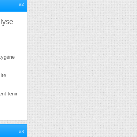
#2
lyse
oxygène
ite
nt tenir
#3