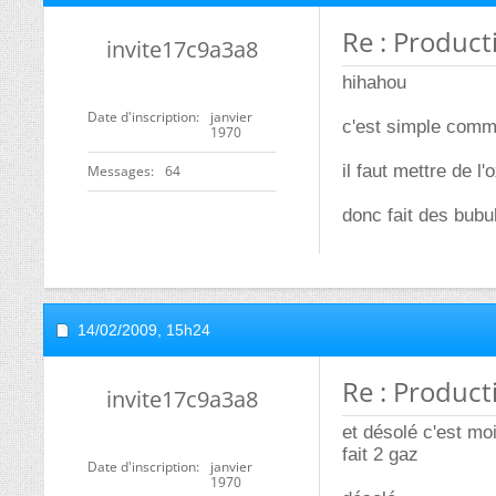
Re : Product
invite17c9a3a8
hihahou
Date d'inscription
janvier
c'est simple comm
1970
il faut mettre de 
Messages
64
donc fait des bubu
14/02/2009,
15h24
Re : Product
invite17c9a3a8
et désolé c'est mo
fait 2 gaz
Date d'inscription
janvier
1970