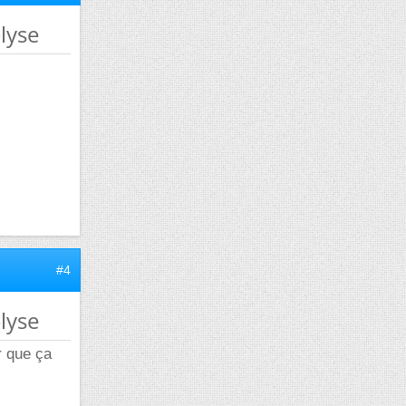
lyse
#4
lyse
r que ça