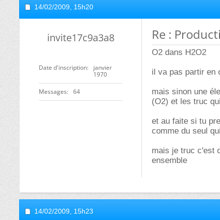
14/02/2009,
15h20
Re : Product
invite17c9a3a8
O2 dans H2O2
Date d'inscription
janvier
il va pas partir en
1970
mais sinon une éle
Messages
64
(O2) et les truc qu
et au faite si tu p
comme du seul qui v
mais je truc c'est
ensemble
14/02/2009,
15h23