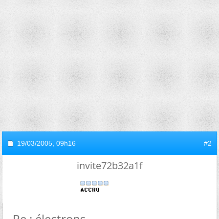
19/03/2005,
09h16
#2
invite72b32a1f
Re : électrons