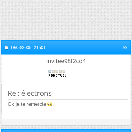
19/03/2005,
21h01
#9
invitee98f2cd4
Re : électrons
Ok je te remercie