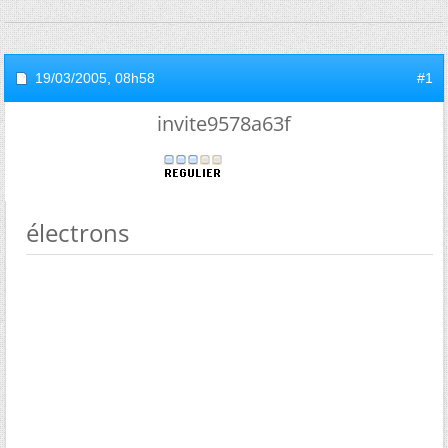
19/03/2005,
08h58
#1
invite9578a63f
électrons