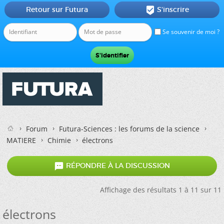
Retour sur Futura
S'inscrire

Se souvenir de moi ?
Forum
Futura-Sciences : les forums de la science
MATIERE
Chimie
électrons

RÉPONDRE À LA DISCUSSION
Affichage des résultats 1 à 11 sur 11
électrons