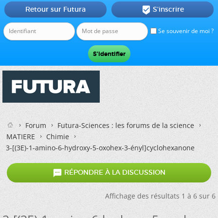
Retour sur Futura
S'inscrire

Se souvenir de moi ?
Forum
Futura-Sciences : les forums de la science
MATIERE
Chimie
3-[(3E)-1-amino-6-hydroxy-5-oxohex-3-ényl]cyclohexanone

RÉPONDRE À LA DISCUSSION
Affichage des résultats 1 à 6 sur 6