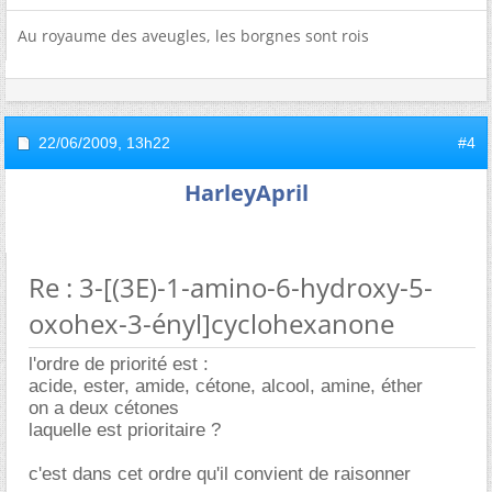
Au royaume des aveugles, les borgnes sont rois
22/06/2009,
13h22
#4
HarleyApril
Re : 3-[(3E)-1-amino-6-hydroxy-5-
oxohex-3-ényl]cyclohexanone
l'ordre de priorité est :
acide, ester, amide, cétone, alcool, amine, éther
on a deux cétones
laquelle est prioritaire ?
c'est dans cet ordre qu'il convient de raisonner