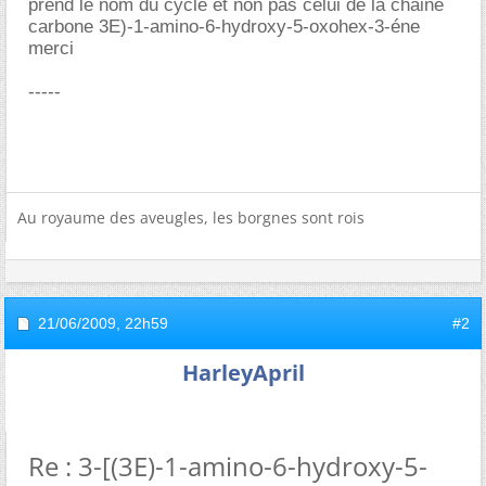
prend le nom du cycle et non pas celui de la chaine
carbone 3E)-1-amino-6-hydroxy-5-oxohex-3-éne
merci
-----
Au royaume des aveugles, les borgnes sont rois
21/06/2009,
22h59
#2
HarleyApril
Re : 3-[(3E)-1-amino-6-hydroxy-5-