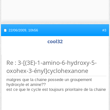
22/06/2009,
10h56
#3
cool32
Re : 3-[(3E)-1-amino-6-hydroxy-5-
oxohex-3-ényl]cyclohexanone
malgres que la chaine possede un groupement
hydroxyle et amine??
est ce que le cycle est toujours prioritaire de la chaine