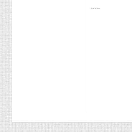
-----