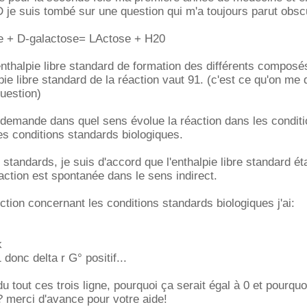
je suis tombé sur une question qui m'a toujours parut obscu
se + D-galactose= LActose + H20
enthalpie libre standard de formation des différents composé
lpie libre standard de la réaction vaut 91. (c'est ce qu'on m
uestion)
demande dans quel sens évolue la réaction dans les condit
es conditions standards biologiques.
standards, je suis d'accord que l'enthalpie libre standard ét
éaction est spontanée dans le sens indirect.
ction concernant les conditions standards biologiques j'ai:
k
 donc delta r G° positif...
 tout ces trois ligne, pourquoi ça serait égal à 0 et pourquo
?? merci d'avance pour votre aide!