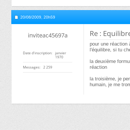
20/08/2009,
20h59
Re : Equili
inviteac45697a
pour une réaction à
l'équilibre, si tu 
Date d'inscription
janvier
1970
la deuxième formul
réaction
Messages
2 259
la troisième, je p
humain, je me trom