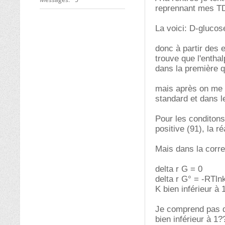
reprennant mes TD 
La voici: D-gluco
donc à partir des 
trouve que l'entha
dans la première q
mais après on me 
standard et dans l
Pour les conditons 
positive (91), la r
Mais dans la corre
delta r G = 0
delta r G° = -RTln
K bien inférieur à 1
Je comprend pas du
bien inférieur à 1