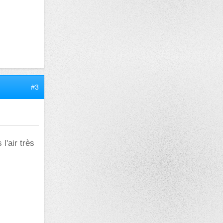
#3
l'air très