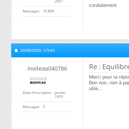
2007
cordialement
Messages
16 809
20/08/2009,
17h43
Re : Equili
inviteaa040786
Merci pour ta répo
Ben non, rien à par
utile...
Date d'inscription
janvier
1970
Messages
5