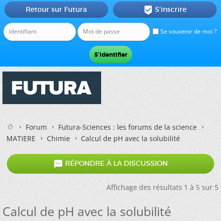
Retour sur Futura
S'inscrire

Se souvenir de moi ?
Forum
Futura-Sciences : les forums de la science
MATIERE
Chimie
Calcul de pH avec la solubilité

RÉPONDRE À LA DISCUSSION
Affichage des résultats 1 à 5 sur 5
Calcul de pH avec la solubilité