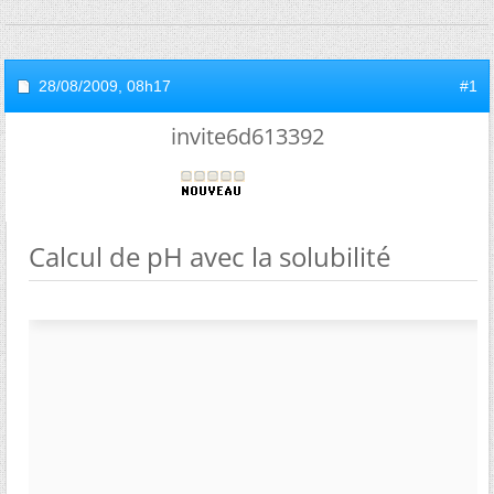
28/08/2009,
08h17
#1
invite6d613392
Calcul de pH avec la solubilité