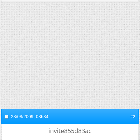
28/08/2009,
08h34
#2
invite855d83ac