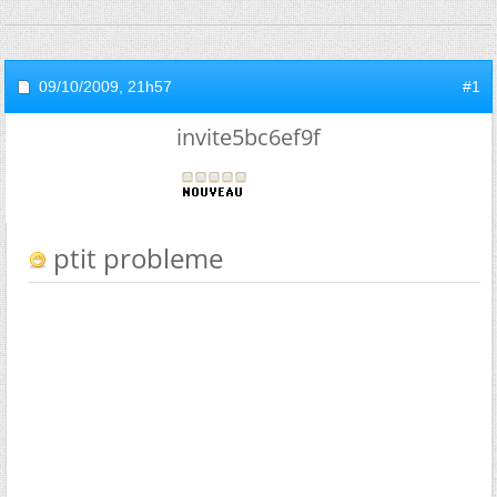
09/10/2009,
21h57
#1
invite5bc6ef9f
ptit probleme