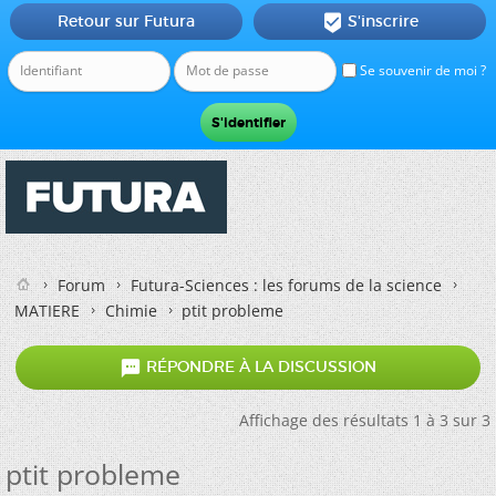
Retour sur Futura
S'inscrire

Se souvenir de moi ?
Forum
Futura-Sciences : les forums de la science
MATIERE
Chimie
ptit probleme

RÉPONDRE À LA DISCUSSION
Affichage des résultats 1 à 3 sur 3
ptit probleme