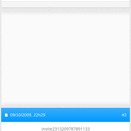
09/10/2009,
22h29
#2
invite2313209787891133