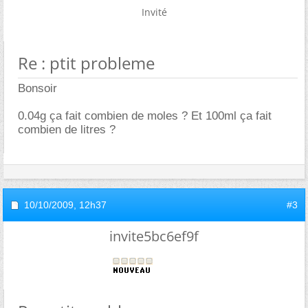
Invité
Re : ptit probleme
Bonsoir
0.04g ça fait combien de moles ? Et 100ml ça fait
combien de litres ?
10/10/2009,
12h37
#3
invite5bc6ef9f