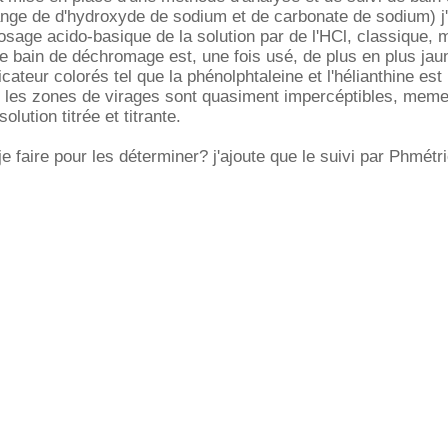
ge de d'hydroxyde de sodium et de carbonate de sodium) j'
dosage acido-basique de la solution par de l'HCl, classique, 
e bain de déchromage est, une fois usé, de plus en plus jau
ndicateur colorés tel que la phénolphtaleine et l'hélianthine es
r les zones de virages sont quasiment impercéptibles, mem
solution titrée et titrante.
 faire pour les déterminer? j'ajoute que le suivi par Phmétri