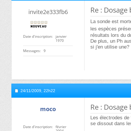
Re : Dosage
invite2e333fb6
La sonde est morte
les espèces prése
résultats lors du 
Date d'inscription
janvier
1970
De plus, un Ph aus
si j'en utilise une?
Messages
9
24/11/2009,
22h22
Re : Dosage
moco
Les électrodes de 
se dissout dans l
Date d'inscription
février
2004