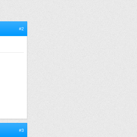
#2
#3