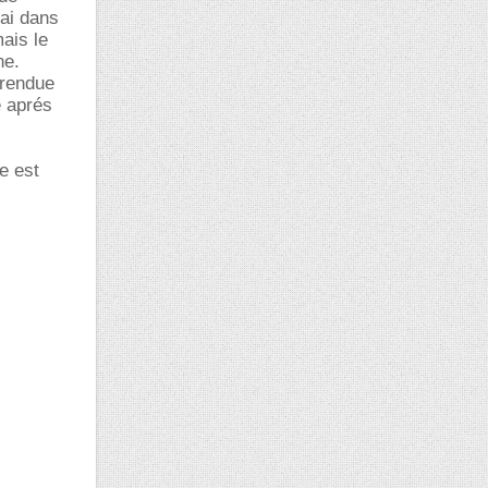
ai dans
mais le
ne.
t rendue
e aprés
e est