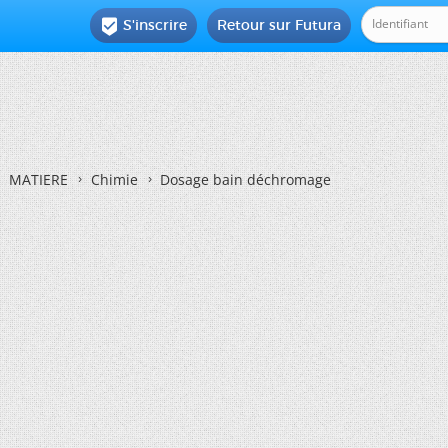
S'inscrire
Retour sur Futura

MATIERE
Chimie
Dosage bain déchromage