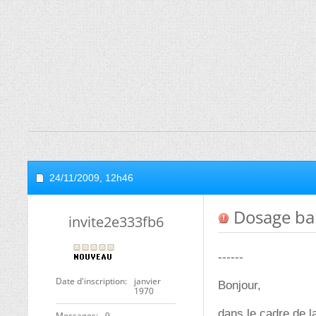
24/11/2009,
12h46
Dosage ba
invite2e333fb6
------
Date d'inscription
janvier
Bonjour,
1970
dans le cadre de l
Messages
9