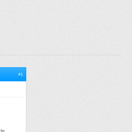
#1
 de