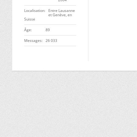
Localisation
Entre Lausanne
et Genève, en
Suisse
ge
89
Messages
26 033