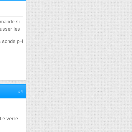
mande si
ausser les
la sonde pH
#4
 Le verre