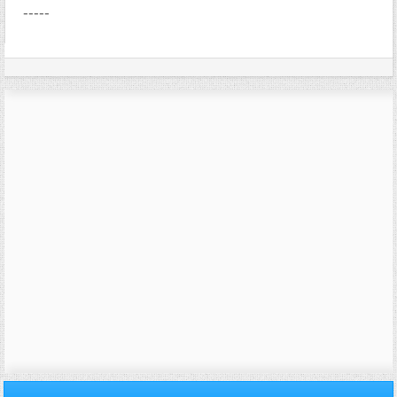
-----