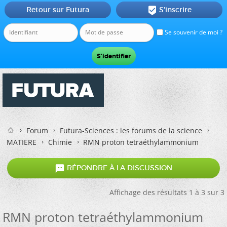
Retour sur Futura
S'inscrire

Se souvenir de moi ?
Forum
Futura-Sciences : les forums de la science
MATIERE
Chimie
RMN proton tetraéthylammonium

RÉPONDRE À LA DISCUSSION
Affichage des résultats 1 à 3 sur 3
RMN proton tetraéthylammonium