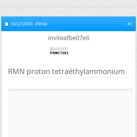
16/12/2009,
09h50
#1
inviteafbe07e6
RMN proton tetraéthylammonium