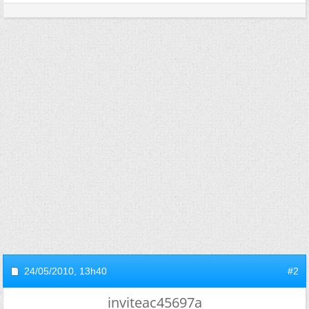
24/05/2010,
13h40
#2
inviteac45697a