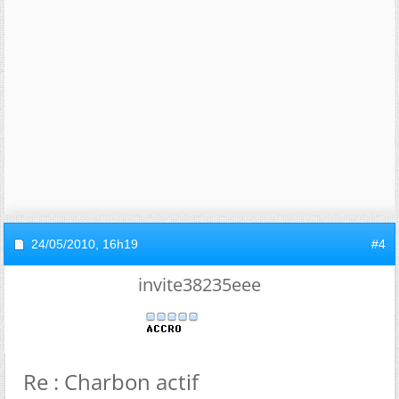
24/05/2010,
16h19
#4
invite38235eee
Re : Charbon actif