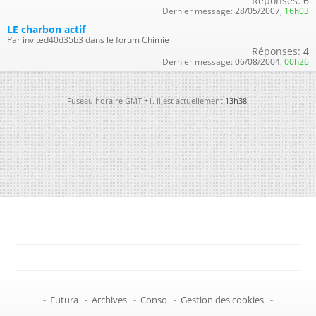
Réponses:
6
Dernier message:
28/05/2007,
16h03
LE charbon actif
Par invited40d35b3 dans le forum Chimie
Réponses:
4
Dernier message:
06/08/2004,
00h26
Fuseau horaire GMT +1. Il est actuellement
13h38
.
-
Futura
-
Archives
-
Conso
-
Gestion des cookies
-