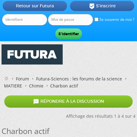
Retour sur Futura
S'inscrire

Se souvenir de moi ?
Forum
Futura-Sciences : les forums de la science
MATIERE
Chimie
Charbon actif

RÉPONDRE À LA DISCUSSION
Affichage des résultats 1 à 4 sur 4
Charbon actif