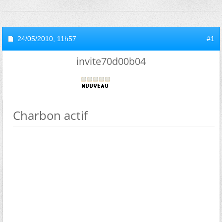
24/05/2010,
11h57
#1
invite70d00b04
Charbon actif