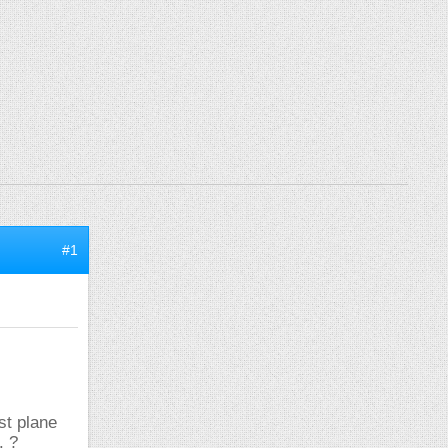
#1
st plane
. ?