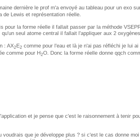
aine dernière le prof m'a envoyé au tableau pour un exo su
 de Lewis et représentation réelle.
pour la forme réelle il fallait passer par la méthode VSEPR
qu'un seul atome central il fallait l'appliquer aux 2 oxygènes
un : AX
E
comme pour l'eau et là je n'ai pas réfléchi je lui ai
2
2
dée comme pour H
O. Donc la forme réelle donne qqch com
2
'application et je pense que c'est le raisonnement à tenir p
u voudrais que je développe plus ? si c'est le cas donne moi