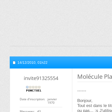
14/12/2010,
01h22
Molécule Pla
invite91325554
------
Date d'inscription
janvier
Bonjour,
1970
Tout est dans le ti
ou pas... :s J'uti
Messages
43