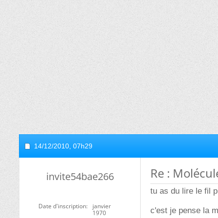
14/12/2010,
07h29
Re : Molécul
invite54bae266
tu as du lire le f
Date d'inscription
janvier
c'est je pense la m
1970