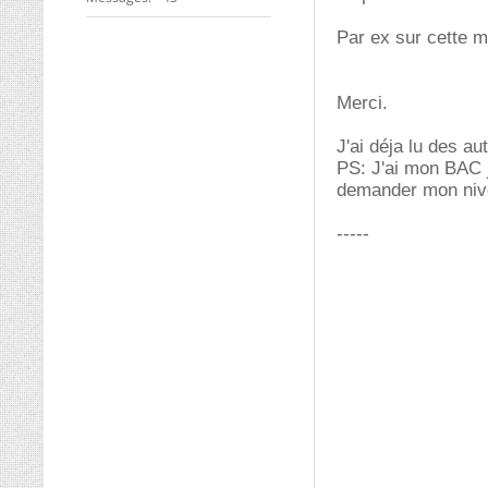
Par ex sur cette mo
Merci.
J'ai déja lu des au
PS: J'ai mon BAC j
demander mon nive
-----