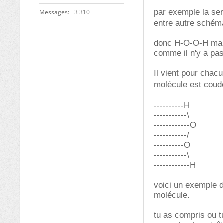
par exemple la sem
Messages
3 310
entre autre schéma
donc H-O-O-H mais 
comme il n'y a pas 
Il vient pour chac
molécule est cou
----------H
-----------\
------------O
-----------/
----------O
-----------\
------------H
voici un exemple d
molécule.
tu as compris ou t