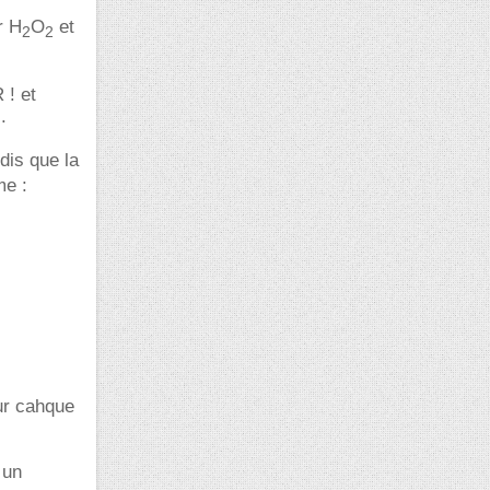
r H
O
et
2
2
 ! et
.
 dis que la
me :
our cahque
 un