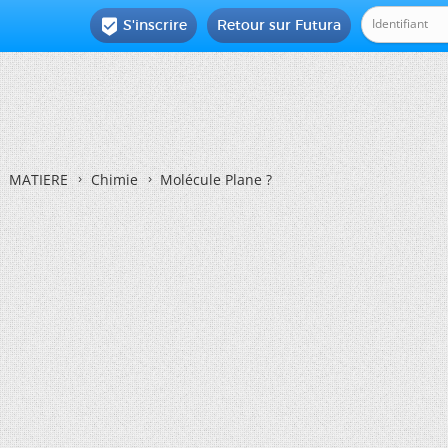
S'inscrire
Retour sur Futura

MATIERE
Chimie
Molécule Plane ?