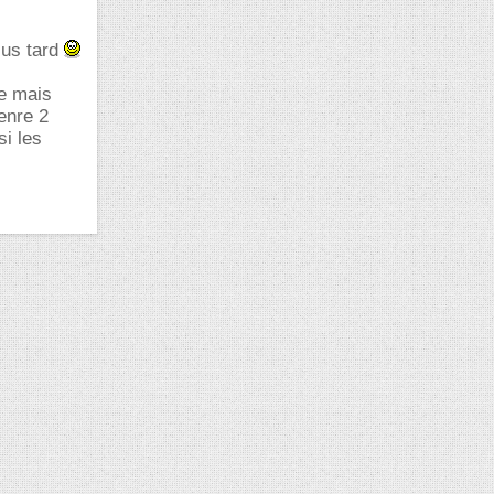
lus tard
se mais
enre 2
i les