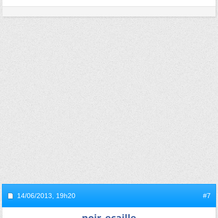
14/06/2013,
19h20
#7
noir_ecaille