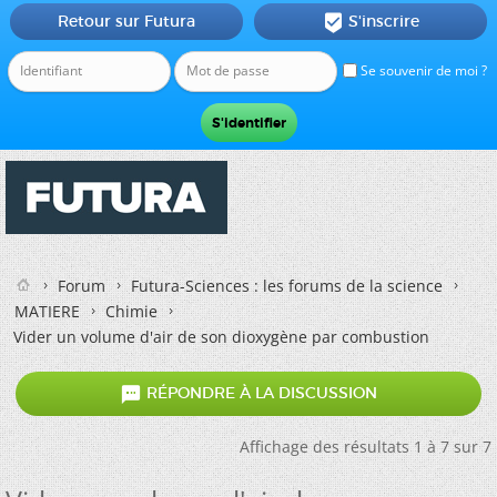
Retour sur Futura
S'inscrire

Se souvenir de moi ?
Forum
Futura-Sciences : les forums de la science
MATIERE
Chimie
Vider un volume d'air de son dioxygène par combustion

RÉPONDRE À LA DISCUSSION
Affichage des résultats 1 à 7 sur 7