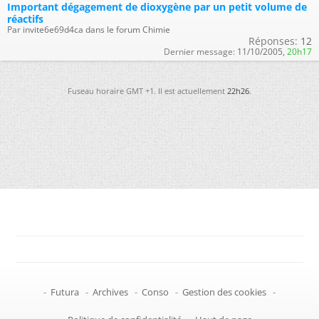
Important dégagement de dioxygène par un petit volume de
réactifs
Par invite6e69d4ca dans le forum Chimie
Réponses:
12
Dernier message:
11/10/2005,
20h17
Fuseau horaire GMT +1. Il est actuellement
22h26
.
-
Futura
-
Archives
-
Conso
-
Gestion des cookies
-