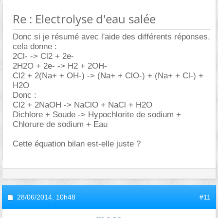
Re : Electrolyse d'eau salée
Donc si je résumé avec l'aide des différents réponses,
cela donne :
2Cl- -> Cl2 + 2e-
2H2O + 2e- -> H2 + 2OH-
Cl2 + 2(Na+ + OH-) -> (Na+ + ClO-) + (Na+ + Cl-) +
H2O
Donc :
Cl2 + 2NaOH -> NaClO + NaCl + H2O
Dichlore + Soude -> Hypochlorite de sodium +
Chlorure de sodium + Eau
Cette équation bilan est-elle juste ?
28/06/2014,
10h48
#11