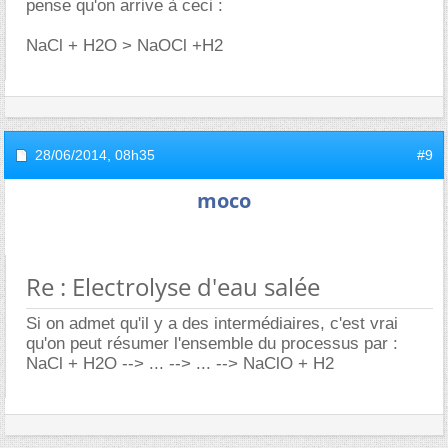
pense qu'on arrive à ceci :
NaCl + H2O > NaOCl +H2
28/06/2014,
08h35
#9
moco
Re : Electrolyse d'eau salée
Si on admet qu'il y a des intermédiaires, c'est vrai
qu'on peut résumer l'ensemble du processus par :
NaCl + H2O --> ... --> ... --> NaClO + H2