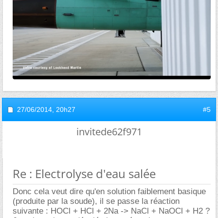
27/06/2014,
20h27
#5
invitede62f971
Re : Electrolyse d'eau salée
Donc cela veut dire qu'en solution faiblement basique
(produite par la soude), il se passe la réaction
suivante : HOCl + HCl + 2Na -> NaCl + NaOCl + H2 ?