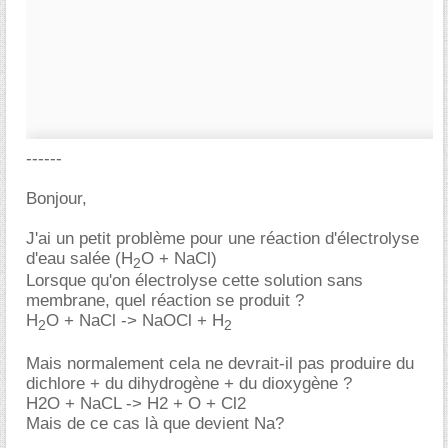
------
Bonjour,
J'ai un petit problème pour une réaction d'électrolyse
d'eau salée (H
O + NaCl)
2
Lorsque qu'on électrolyse cette solution sans
membrane, quel réaction se produit ?
H
O + NaCl -> NaOCl + H
2
2
Mais normalement cela ne devrait-il pas produire du
dichlore + du dihydrogène + du dioxygène ?
H2O + NaCL -> H2 + O + Cl2
Mais de ce cas là que devient Na?