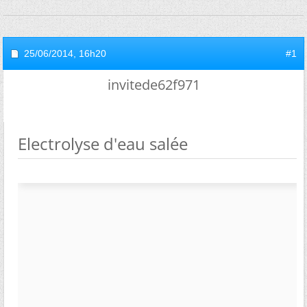
25/06/2014,
16h20
#1
invitede62f971
Electrolyse d'eau salée