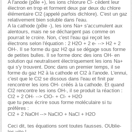
A l'anode (pôle +), les ions chlorure Cl- cèdent leur
électron en trop et forment deux par deux du chlore
élémentaire Cl2 (appelé parfois dichlore). C'est un gaz
relativement bien soluble dans l'eau.
A la cathode (pôle -), les ions Na+ s'accumulent aux
alentours, mais ne se déchargent pas comme on
pourrait le croire. Non, c'est l'eau qui reçoit les
électrons selon l'équation : 2 H2O + 2 e- --> H2 + 2
OH-. Il se forme du gaz H2 qui se dégage sous forme
de petites bulles. Il se forme donc des ions OH- en
solution qui neutralisent électriquement les ions Na+
qui s'y trouvent. Donc dans un premier temps, il se
forme du gaz H2 à la cathode et Cl2 à l'anode. L'ennui,
c'est que le Cl2 se dissous dans l'eau et finit par
rencontrer les ions OH- créés à la cathode. Et quand
Cl2 rencontre les ions OH-, il se produit la réaction :
Cl2 + 2 OH- --> ClO- + Cl- + H2O
que tu peux écrire sous forme moléculaire si tu
préfères :
Cl2 + 2 NaOH --> NaClO + NaCl + H2O
Ceci dit, tes équations sont toutes fausses. OUblie-
les vite !