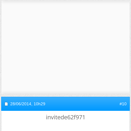
28/06/2014,
10h29
#10
invitede62f971