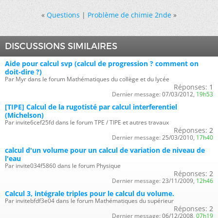
«
Questions
|
Problème de chimie 2nde
»
DISCUSSIONS SIMILAIRES
Aide pour calcul svp (calcul de progression ? comment on
doit-dire ?)
Par Myr dans le forum Mathématiques du collège et du lycée
Réponses:
1
Dernier message:
07/03/2012,
19h53
[TIPE] Calcul de la rugotisté par calcul interferentiel
(Michelson)
Par invite6cef25fd dans le forum TPE / TIPE et autres travaux
Réponses:
2
Dernier message:
25/03/2010,
17h40
calcul d'un volume pour un calcul de variation de niveau de
l'eau
Par invite034f5860 dans le forum Physique
Réponses:
2
Dernier message:
23/11/2009,
12h46
Calcul 3, intégrale triples pour le calcul du volume.
Par invitebfdf3e04 dans le forum Mathématiques du supérieur
Réponses:
2
Dernier message:
06/12/2008,
07h19