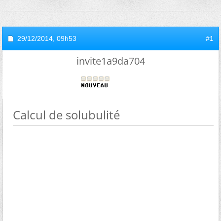
29/12/2014,
09h53
#1
invite1a9da704
Calcul de solubulité