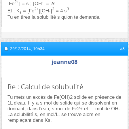
2+
-
[Fe
] = s ; [OH
] = 2s
2+
2
3
Et : K
= [Fe
][OH-]
= 4 s
s
Tu en tires la solubilité s qu'on te demande.
29/12/2014,
10h34
#3
jeanne08
Re : Calcul de solubulité
Tu mets un excès de Fe(OH)2 solide en présence de
1L d'eau. Il y a s mol de solide qui se dissolvent en
donnant, dans l'eau, s mol de Fe2+ et ... mol de OH- .
La solubilité s, en mol/L, se trouve alors en
remplaçant dans Ks.