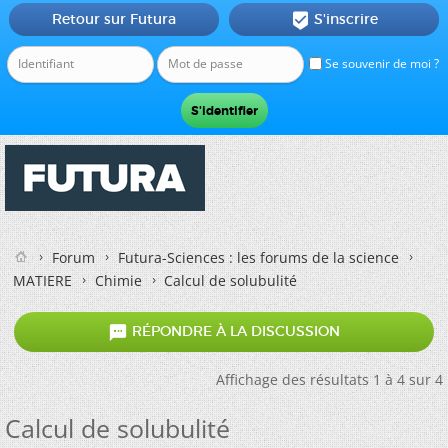
Retour sur Futura
S'inscrire

Se souvenir de moi ?
Forum
Futura-Sciences : les forums de la science
MATIERE
Chimie
Calcul de solubulité

RÉPONDRE À LA DISCUSSION
Affichage des résultats 1 à 4 sur 4
Calcul de solubulité