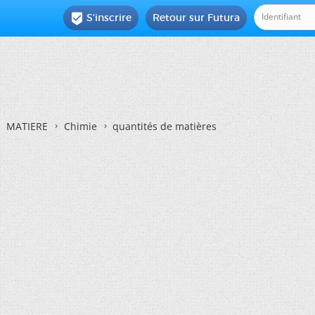
S'inscrire
Retour sur Futura

MATIERE
Chimie
quantités de matières