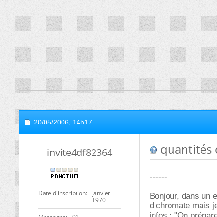
20/05/2006,
14h17
quantités 
invite4df82364
------
Date d'inscription
janvier
Bonjour, dans un e
1970
dichromate mais je
infos : "On prépar
Messages
91