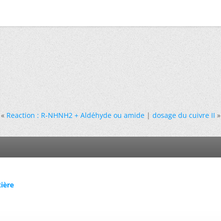
«
Reaction : R-NHNH2 + Aldéhyde ou amide
|
dosage du cuivre II
»
tière