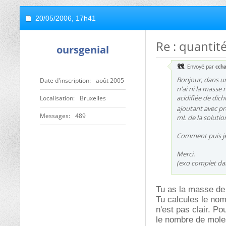
20/05/2006,
17h41
Re : quantit
oursgenial
Envoyé par
cch
Bonjour, dans u
Date d'inscription
août 2005
n'ai ni la masse
acidifiée de dic
Localisation
Bruxelles
ajoutant avec pr
Messages
489
mL de la solutio
Comment puis je 
Merci.
(exo complet dan
Tu as la masse de 
Tu calcules le nom
n'est pas clair. Po
le nombre de mole