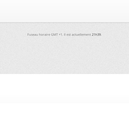
Fuseau horaire GMT +1. Il est actuellement
21h39
.
-
Futura
-
Archives
-
Conso
-