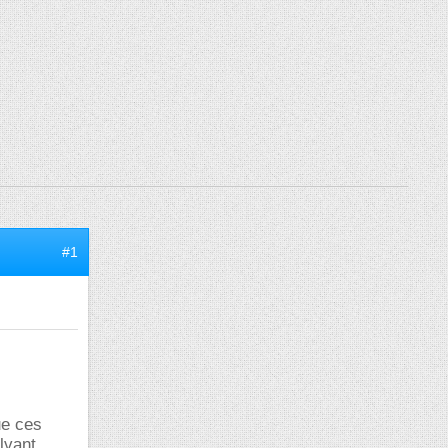
#1
ue ces
lvant