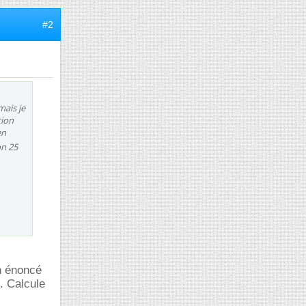
#2
mais je
tion
en
on 25
on énoncé
n. Calcule