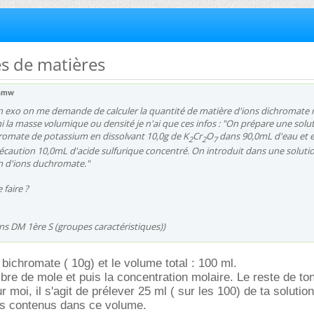
és de matières
amw
n exo on me demande de calculer la quantité de matière d'ions dichromate 
 ni la masse volumique ou densité je n'ai que ces infos : "On prépare une solu
hromate de potassium en dissolvant 10,0g de K
Cr
O
dans 90,0mL d'eau et 
2
2
7
écaution 10,0mL d'acide sulfurique concentré. On introduit dans une soluti
n d'ions duchromate."
faire ?
s DM 1ère S (groupes caractéristiques))
bichromate ( 10g) et le volume total : 100 ml.
bre de mole et puis la concentration molaire. Le reste de t
ur moi, il s'agit de prélever 25 ml ( sur les 100) de ta solutio
s contenus dans ce volume.