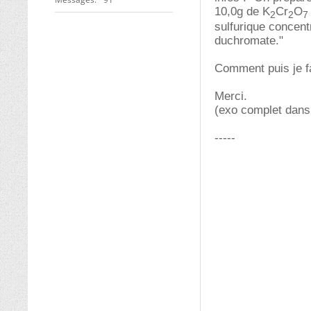
10,0g de K
Cr
O
2
2
7
sulfurique concent
duchromate."
Comment puis je f
Merci.
(exo complet dans
-----