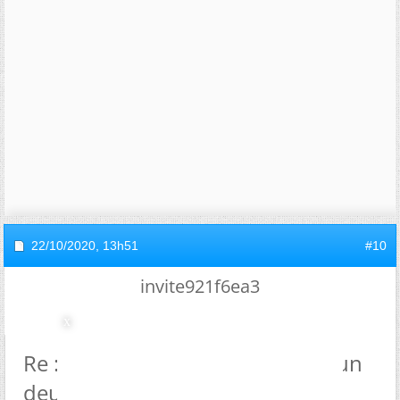
22/10/2020,
13h51
#10
invite921f6ea3
Re : Actu - Pandémie Covid-19 : un
deuxième confinement est-il