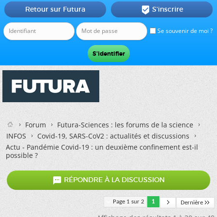
Retour sur Futura
S'inscrire

Se souvenir de moi ?
Forum
Futura-Sciences : les forums de la science
INFOS
Covid-19, SARS-CoV2 : actualités et discussions
Actu - Pandémie Covid-19 : un deuxième confinement est-il
possible ?

RÉPONDRE À LA DISCUSSION
Page 1 sur 2
1
Dernière