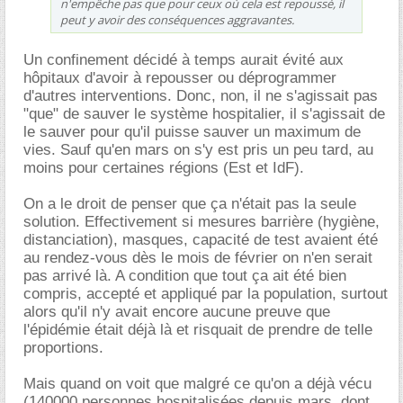
n'empêche pas que pour ceux où cela est repoussé, il
peut y avoir des conséquences aggravantes.
Un confinement décidé à temps aurait évité aux
hôpitaux d'avoir à repousser ou déprogrammer
d'autres interventions. Donc, non, il ne s'agissait pas
"que" de sauver le système hospitalier, il s'agissait de
le sauver pour qu'il puisse sauver un maximum de
vies. Sauf qu'en mars on s'y est pris un peu tard, au
moins pour certaines régions (Est et IdF).
On a le droit de penser que ça n'était pas la seule
solution. Effectivement si mesures barrière (hygiène,
distanciation), masques, capacité de test avaient été
au rendez-vous dès le mois de février on n'en serait
pas arrivé là. A condition que tout ça ait été bien
compris, accepté et appliqué par la population, surtout
alors qu'il n'y avait encore aucune preuve que
l'épidémie était déjà là et risquait de prendre de telle
proportions.
Mais quand on voit que malgré ce qu'on a déjà vécu
(140000 personnes hospitalisées depuis mars, dont