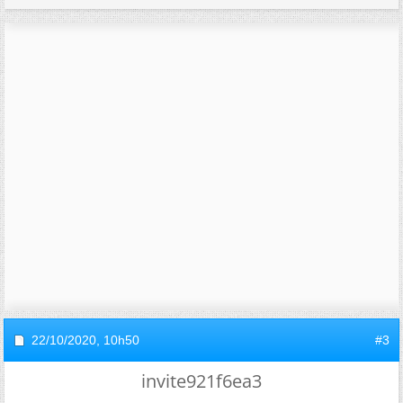
22/10/2020,
10h50
#3
invite921f6ea3