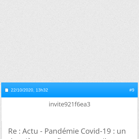
22/10/2020,
13h32
#9
invite921f6ea3
Re : Actu - Pandémie Covid-19 : un