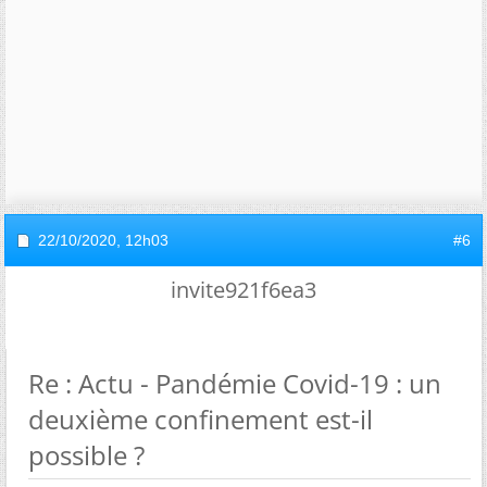
22/10/2020,
12h03
#6
invite921f6ea3
Re : Actu - Pandémie Covid-19 : un
deuxième confinement est-il
possible ?