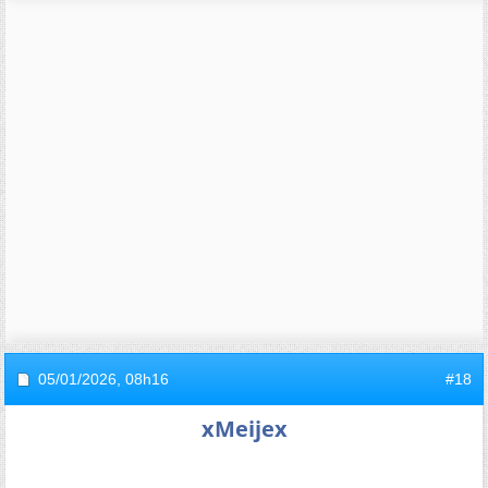
05/01/2026,
08h16
#18
xMeijex