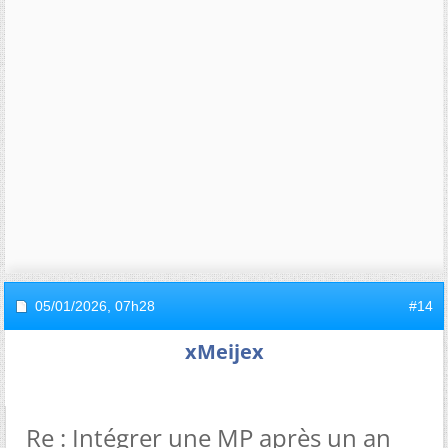
05/01/2026,
07h28
#14
xMeijex
Re : Intégrer une MP après un an