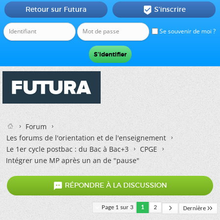
Retour sur Futura
S'inscrire

Se souvenir de moi ?
Forum
Les forums de l'orientation et de l'enseignement
Le 1er cycle postbac : du Bac à Bac+3
CPGE
Intégrer une MP après un an de "pause"

RÉPONDRE À LA DISCUSSION
Page 1 sur 3
1
2
Dernière