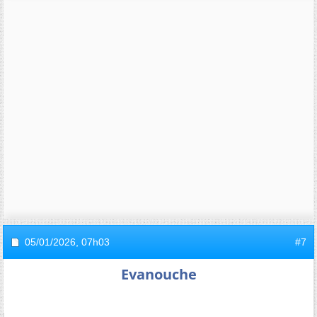
05/01/2026,
07h03
#7
Evanouche