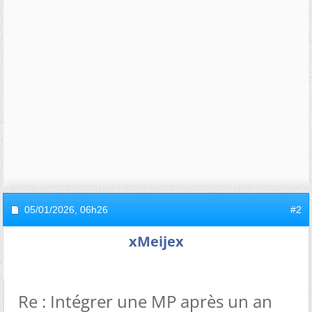
05/01/2026,
06h26
#2
xMeijex
Re : Intégrer une MP après un an