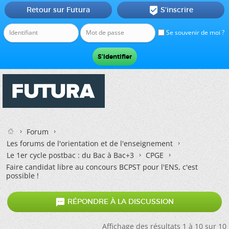
Retour sur Futura
S'inscrire

Se souvenir de moi ?
Forum
Les forums de l'orientation et de l'enseignement
Le 1er cycle postbac : du Bac à Bac+3
CPGE
Faire candidat libre au concours BCPST pour l'ENS, c'est
possible !

RÉPONDRE À LA DISCUSSION
Affichage des résultats 1 à 10 sur 10