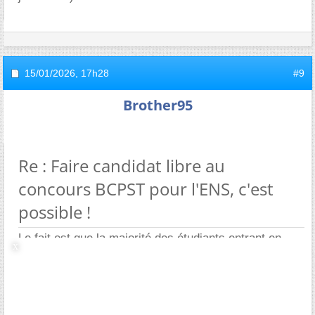
15/01/2026,
17h28
#9
Brother95
Re : Faire candidat libre au
concours BCPST pour l'ENS, c'est
possible !
Le fait est que la majorité des étudiants entrant en
cursus genie bio de l'insa de Lyon n'a jamais fait de
biologie (il n y en a quasiment pas durant le 1er
cycle).
Les seuls qui ont fait de la bio sont parmi les recrutés
sur titres (licence/BUT, bcpst...)