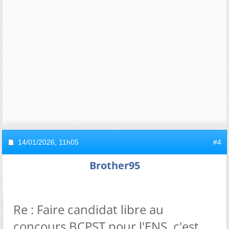
14/01/2026,
11h05
#4
Brother95
Re : Faire candidat libre au
concours BCPST pour l'ENS, c'est