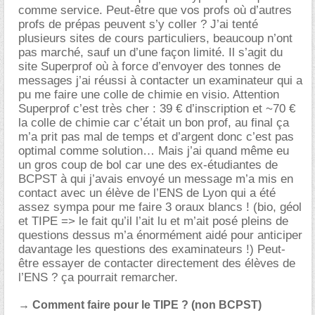
comme service. Peut-être que vos profs où d’autres
profs de prépas peuvent s’y coller ? J’ai tenté
plusieurs sites de cours particuliers, beaucoup n’ont
pas marché, sauf un d’une façon limité. Il s’agit du
site Superprof où à force d’envoyer des tonnes de
messages j’ai réussi à contacter un examinateur qui a
pu me faire une colle de chimie en visio. Attention
Superprof c’est très cher : 39 € d’inscription et ~70
la colle de chimie car c’était un bon prof, au final ça
m’a prit pas mal de temps et d’argent donc c’est pas
optimal comme solution… Mais j’ai quand même eu
un gros coup de bol car une des ex-étudiantes de
BCPST à qui j’avais envoyé un message m’a mis en
contact avec un élève de l’ENS de Lyon qui a été
assez sympa pour me faire 3 oraux blancs ! (bio, géol
et TIPE => le fait qu’il l’ait lu et m’ait posé pleins de
questions dessus m’a énormément aidé pour anticiper
davantage les questions des examinateurs !) Peut-
être essayer de contacter directement des élèves de
l’ENS ? ça pourrait remarcher.
→ Comment faire pour le TIPE ? (non BCPST)