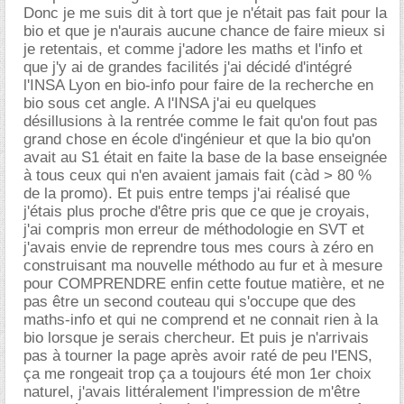
Donc je me suis dit à tort que je n'était pas fait pour la
bio et que je n'aurais aucune chance de faire mieux si
je retentais, et comme j'adore les maths et l'info et
que j'y ai de grandes facilités j'ai décidé d'intégré
l'INSA Lyon en bio-info pour faire de la recherche en
bio sous cet angle. A l'INSA j'ai eu quelques
désillusions à la rentrée comme le fait qu'on fout pas
grand chose en école d'ingénieur et que la bio qu'on
avait au S1 était en faite la base de la base enseignée
à tous ceux qui n'en avaient jamais fait (càd > 80 %
de la promo). Et puis entre temps j'ai réalisé que
j'étais plus proche d'être pris que ce que je croyais,
j'ai compris mon erreur de méthodologie en SVT et
j'avais envie de reprendre tous mes cours à zéro en
construisant ma nouvelle méthodo au fur et à mesure
pour COMPRENDRE enfin cette foutue matière, et ne
pas être un second couteau qui s'occupe que des
maths-info et qui ne comprend et ne connait rien à la
bio lorsque je serais chercheur. Et puis je n'arrivais
pas à tourner la page après avoir raté de peu l'ENS,
ça me rongeait trop ça a toujours été mon 1er choix
naturel, j'avais littéralement l'impression de m'être