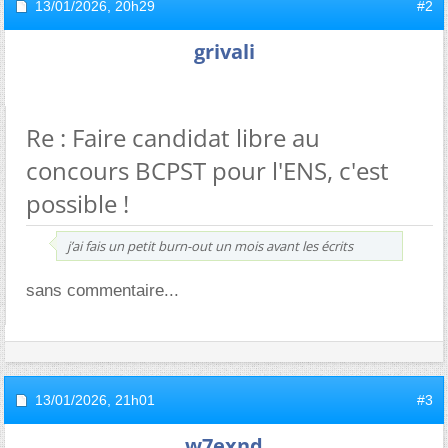
13/01/2026,
20h29
#2
grivali
Re : Faire candidat libre au
concours BCPST pour l'ENS, c'est
possible !
j’ai fais un petit burn-out un mois avant les écrits
sans commentaire...
13/01/2026,
21h01
#3
w7exnd