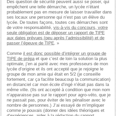
Des question de sécurité peuvent aussi se poser, qui
empêchent une telle démarche, un lycée n’étant
probablement pas en mesure de laisser travailler dans
ses locaux une personne qui n’est pas un élève du
lycée. De toutes façons, toutes ces démarches sont
de votre responsabilité,
vis-à-vis du concours, votre
seule obligation est de déposer un rapport de TIPE
aux dates prévues (peu après l’admissibilité) et de
passer l’épeuve de TIPE
. »
Comme
il est donc possible d’intégrer un groupe de
TIPE de prépa
et que c’est de loin la solution la plus
optimale, j’en ai parlé avec mes professeurs de mon
lycée d’origine et ils ont accepté que je rejoigne le
groupe de mon amie qui était en 5/2 (je conseille
fortement, car ça facilite beaucoup la communication)
en distanciel car mon école d’ingé n’était pas dans la
même ville. (Ils ont accepté à condition que mon nom
n’apparaisse pas sur le rapport pour agro-véto, que je
ne passait pas, pour éviter de les pénaliser avec le
nombre de personnes.) J’ai essayé de m’impliquer
comme je pouvais (donner des idées théoriques et
d’expériences, aider à la rédaction du rapport,