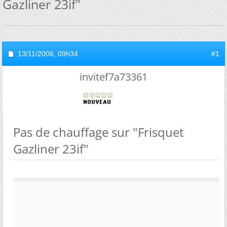
Gazliner 23if"
13/11/2006,
09h34
#1
invitef7a73361
Pas de chauffage sur "Frisquet
Gazliner 23if"