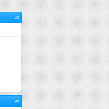
#2
#3