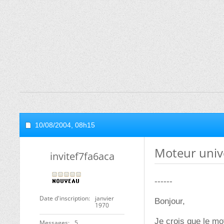
10/08/2004,
08h15
Moteur unive
invitef7fa6aca
------
Date d'inscription
janvier
Bonjour,
1970
Je crois que le mo
Messages
5