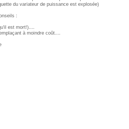
quette du variateur de puissance est explosée)
nseils :
'il est mort!)....
emplaçant à moindre coût....
e