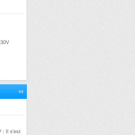
230V
#4
: Il s'est