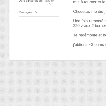
Date d'inscription
janvier
mis à tourner et l
1970
Chouette, me dis-je
Messages
5
Une fois remonté da
220 v aux 2 bornes
Je redémonte et hé
j'obtiens ~3 ohms e