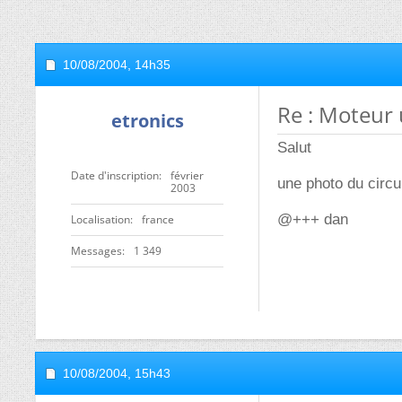
10/08/2004,
14h35
Re : Moteur 
etronics
Salut
Date d'inscription
février
une photo du circu
2003
@+++ dan
Localisation
france
Messages
1 349
10/08/2004,
15h43