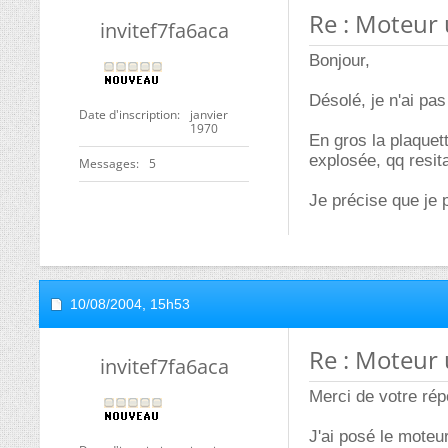
Re : Moteur 
invitef7fa6aca
Bonjour,
Désolé, je n'ai pa
Date d'inscription
janvier
1970
En gros la plaque
explosée, qq resit
Messages
5
Je précise que je 
10/08/2004,
15h53
Re : Moteur 
invitef7fa6aca
Merci de votre rép
J'ai posé le moteur