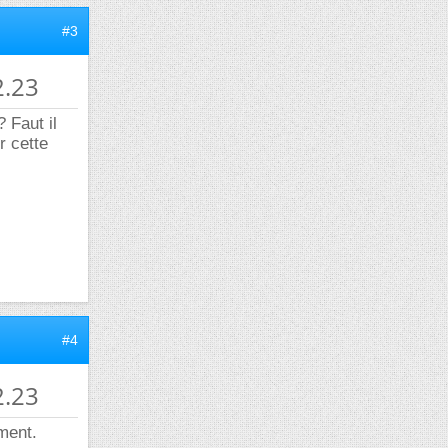
#3
2.23
? Faut il
r cette
#4
2.23
ment.