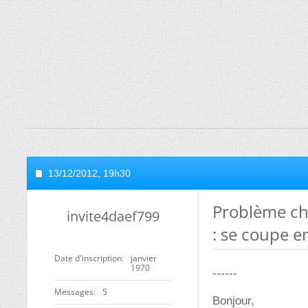
13/12/2012,
19h30
Problème ch
invite4daef799
: se coupe e
Date d'inscription
janvier
1970
------
Messages
5
Bonjour,