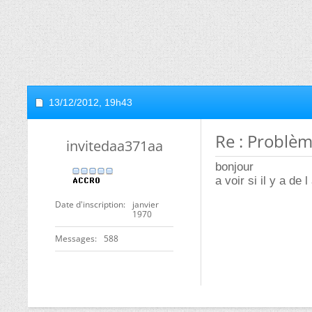
13/12/2012,
19h43
Re : Problè
invitedaa371aa
bonjour
a voir si il y a de
Date d'inscription
janvier
1970
Messages
588