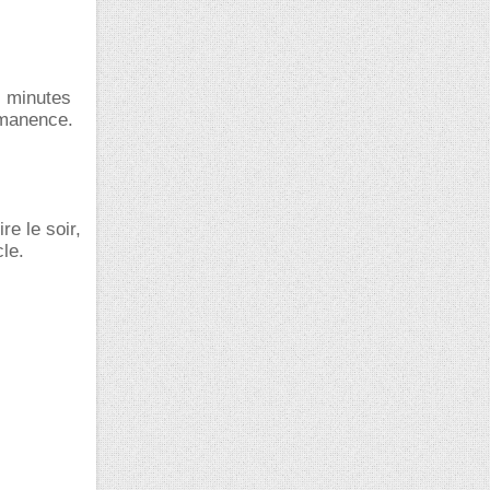
s minutes
ermanence.
re le soir,
cle.