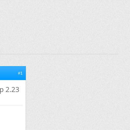
#1
p 2.23