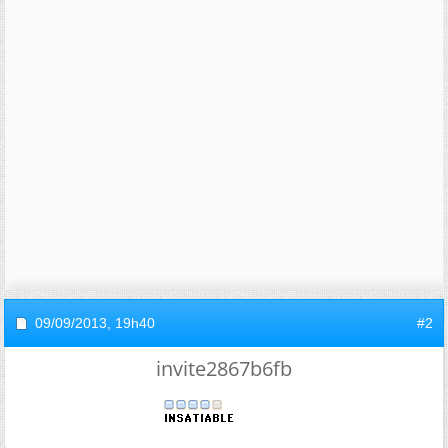
09/09/2013,
19h40
#2
invite2867b6fb