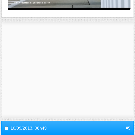
10/09/2013,
08h49
#5