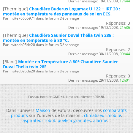
Dernier message:
19/01/2009,
17h44
[Thermique]
Chaudière Buderus Logamax U 122 + IRT 30 :
montée en température des panneaux de sol en ECS.
Par invite76655971 dans le forum Dépannage
Réponses:
3
Dernier message:
19/12/2008,
21h36
[Thermique]
Chaudiére Saunier Duval Thélia twin 28E :
montée en température à 80 °C.
Par invitedb95de20 dans le forum Dépannage
Réponses:
2
Dernier message:
30/11/2008,
09h44
[Blanc]
Montée en Température à 80°:Chaudiére Saunier
Duval Thelia twin 28E
Par invitedb95de20 dans le forum Dépannage
Réponses:
0
Dernier message:
29/11/2008,
12h01
Fuseau horaire GMT +1. Il est actuellement
07h38
.
Dans l'univers
Maison
de Futura, découvrez nos
comparatifs
produits
sur l'univers de la maison :
climatiseur mobile
,
aspirateur robot
,
poêle à granulés
,
alarme
...