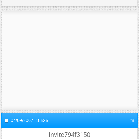
04/09/2007,
18h25
#8
invite794f3150