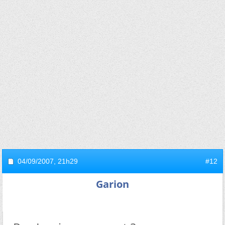
04/09/2007,
21h29
#12
Garion