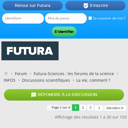
Retour sur Futura
S'inscrire

Se souvenir de moi ?
Forum
Futura-Sciences : les forums de la science
INFOS
Discussions scientifiques
La vie, comment ?

RÉPONDRE À LA DISCUSSION
Page 1 sur 4
1
2
3
Dernière
Affichage des résultats 1 à 30 sur 103