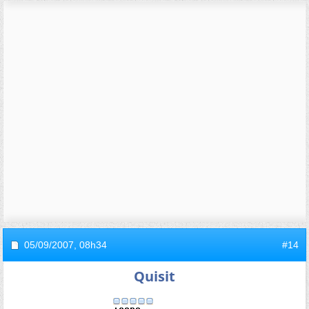
05/09/2007,
08h34
#14
Quisit