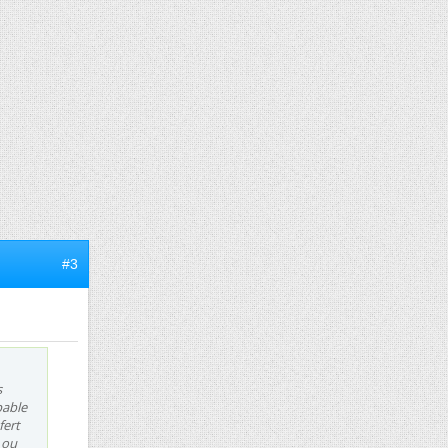
#3
s
pable
fert
F ou