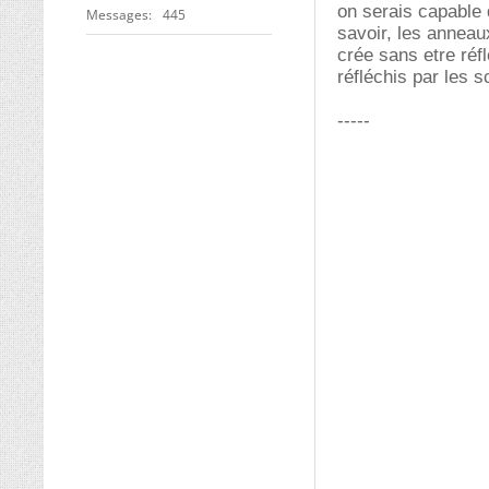
on serais capable 
Messages
445
savoir, les anneaux
crée sans etre réf
réfléchis par les s
-----