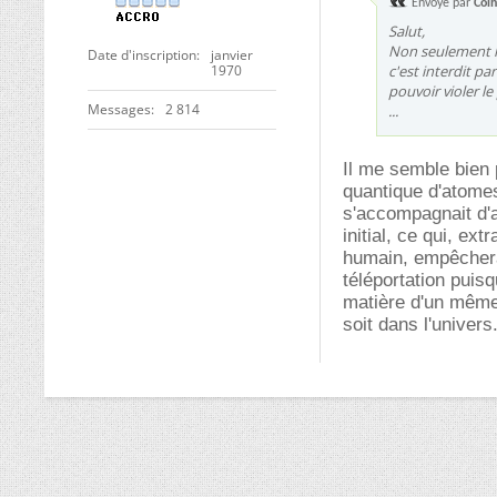
Envoyé par
Coin
Salut,
Non seulement le
Date d'inscription
janvier
1970
c'est interdit pa
pouvoir violer le
Messages
2 814
...
Il me semble bien p
quantique d'atomes
s'accompagnait d'a
initial, ce qui, ex
humain, empêcherait
téléportation puis
matière d'un même 
soit dans l'univers