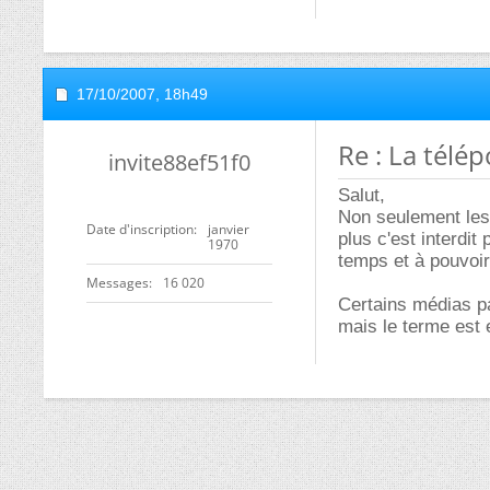
17/10/2007,
18h49
Re : La télé
invite88ef51f0
Salut,
Non seulement les 
Date d'inscription
janvier
plus c'est interdit
1970
temps et à pouvoir 
Messages
16 020
Certains médias pa
mais le terme est 