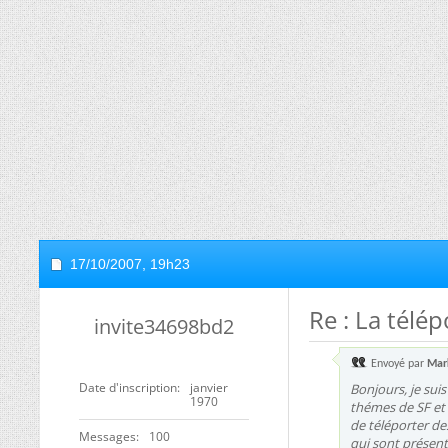
17/10/2007,
19h23
Re : La télé
invite34698bd2
Envoyé par
Mar
Date d'inscription
janvier
Bonjours, je suis
1970
thémes de SF et 
de téléporter des
Messages
100
qui sont présent 