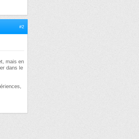
#2
et, mais en
ter dans le
périences,