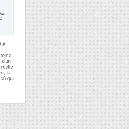
lus
 à
tat
'atome
s d'un
 réelle
s, la
où qu'il