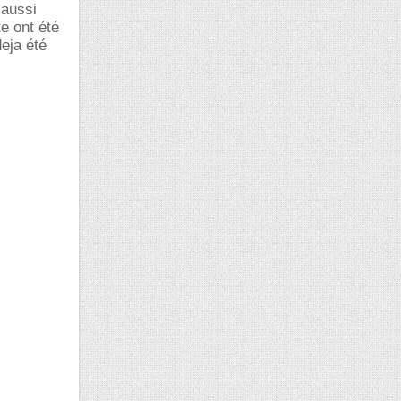
 aussi
te ont été
deja été