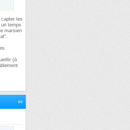
e capter les
" un temps
ome marsien
at".
les
illir (à
bablement
#4