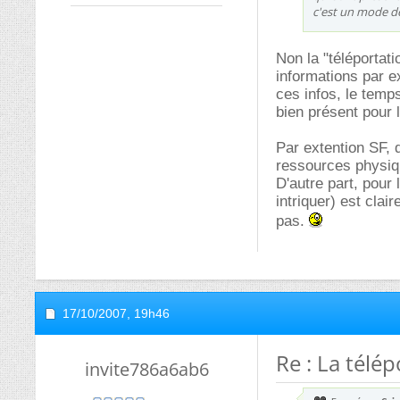
c'est un mode de 
Non la "téléportati
informations par e
ces infos, le temp
bien présent pour l
Par extention SF, do
ressources physiq
D'autre part, pour
intriquer) est clai
pas.
17/10/2007,
19h46
Re : La télé
invite786a6ab6