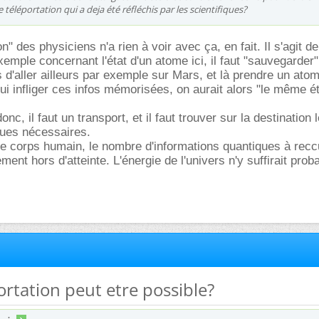
téléportation qui a deja été réfléchis par les scientifiques?
on" des physiciens n'a rien à voir avec ça, en fait. Il s'agit d
xemple concernant l'état d'un atome ici, il faut "sauvegarder
s d'aller ailleurs par exemple sur Mars, et là prendre un at
ui infliger ces infos mémorisées, on aurait alors "le même ét
nc, il faut un transport, et il faut trouver sur la destination 
ues nécessaires.
 le corps humain, le nombre d'informations quantiques à reccue
rement hors d'atteinte. L'énergie de l'univers n'y suffirait pro
portation peut etre possible?