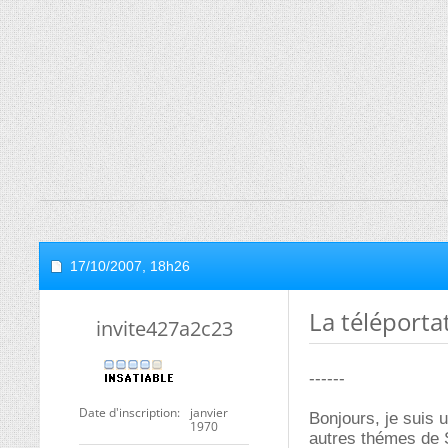
17/10/2007,
18h26
La téléporta
invite427a2c23
------
Date d'inscription
janvier
Bonjours, je suis u
1970
autres thémes de S