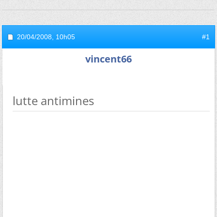
20/04/2008,
10h05
#1
vincent66
lutte antimines