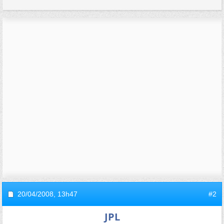
20/04/2008,
13h47
#2
JPL