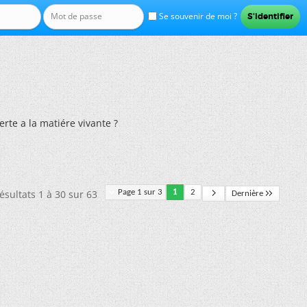
Se souvenir de moi ?
erte a la matiére vivante ?
ésultats 1 à 30 sur 63
Page 1 sur 3
1
2
Dernière