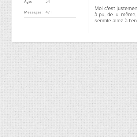
ge
54
Moi c'est justeme
Messages
471
à pu, de lui même,
semble allez à l'e