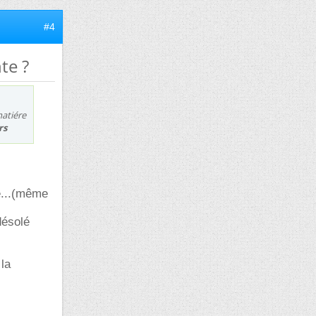
#4
te ?
matiére
rs
re...(même
désolé
la