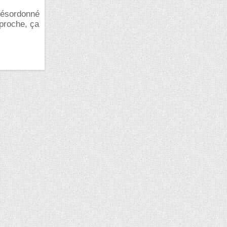
désordonné
pproche, ça