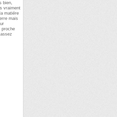
s bien,
as vraiment
la matiére
Terre mais
our
ès proche
t assez