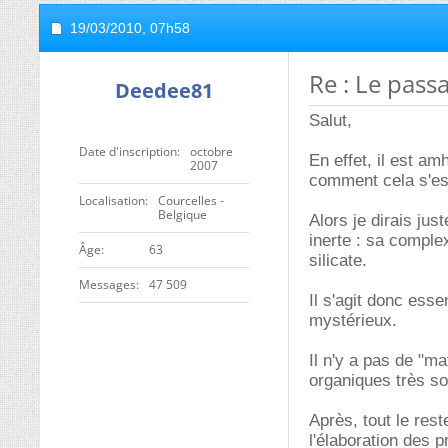
19/03/2010,
07h58
Re : Le passa
Deedee81
Salut,
Date d'inscription
octobre
En effet, il est am
2007
comment cela s'est
Localisation
Courcelles -
Belgique
Alors je dirais ju
inerte : sa comple
ge
63
silicate.
Messages
47 509
Il s'agit donc esse
mystérieux.
Il n'y a pas de "m
organiques très so
Après, tout le res
l'élaboration des 