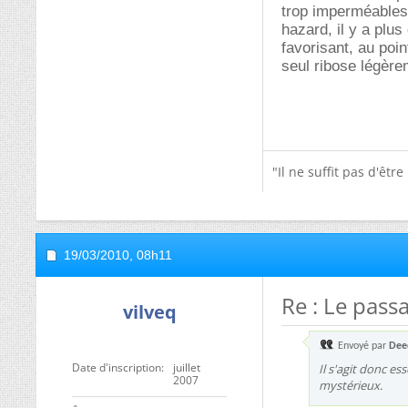
trop imperméables
hazard, il y a plu
favorisant, au poi
seul ribose légèrem
"Il ne suffit pas d'êtr
19/03/2010,
08h11
Re : Le passa
vilveq
Envoyé par
Dee
Date d'inscription
juillet
Il s'agit donc e
2007
mystérieux.