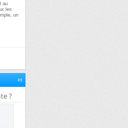
t au
ux les
emple, un
#3
te ?