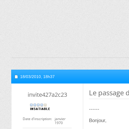
18/03/2010,
18h37
Le passage d
invite427a2c23
------
Date d'inscription
janvier
Bonjour,
1970