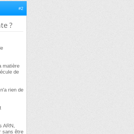
#2
te ?
de
a matière
lécule de
n'a rien de
t
es ARN,
r sans être