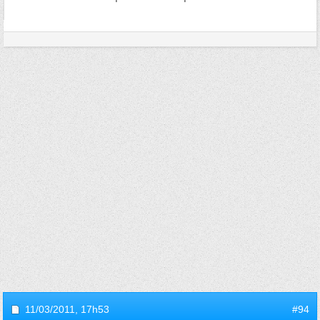
11/03/2011,
17h53
#94