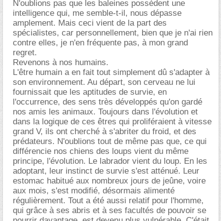
N'oublions pas que les baleines possèdent une
intelligence qui, me semble-t-il, nous dépasse
amplement. Mais ceci vient de la part des
spécialistes, car personnellement, bien que je n'ai rien
contre elles, je n'en fréquente pas, à mon grand
regret.
Revenons à nos humains.
L'être humain a en fait tout simplement dû s'adapter à
son environnement. Au départ, son cerveau ne lui
fournissait que les aptitudes de survie, en
l'occurrence, des sens très développés qu'on gardé
nos amis les animaux. Toujours dans l'évolution et
dans la logique de ces êtres qui proliféraient à vitesse
grand V, ils ont cherché à s'abriter du froid, et des
prédateurs. N'oublions tout de même pas que, ce qui
différencie nos chiens des loups vient du même
principe, l'évolution. Le labrador vient du loup. En les
adoptant, leur instinct de survie s'est atténué. Leur
estomac habitué aux nombreux jours de jeûne, voire
aux mois, s'est modifié, désormais alimenté
régulièrement. Tout a été aussi relatif pour l'homme,
qui grâce à ses abris et à ses facultés de pouvoir se
nourrir davantage, est devenu plus vulnérable. C'était