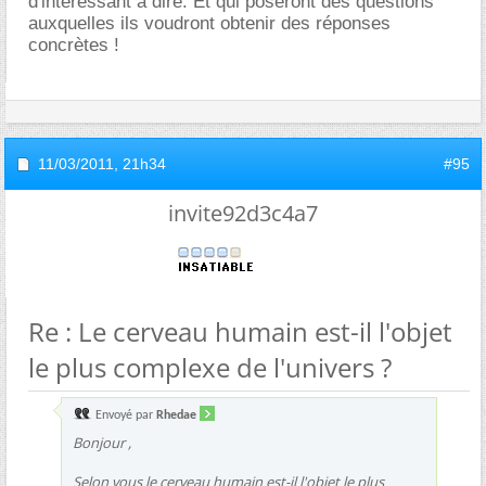
d'intéressant à dire. Et qui poseront des questions
auxquelles ils voudront obtenir des réponses
concrètes !
11/03/2011,
21h34
#95
invite92d3c4a7
Re : Le cerveau humain est-il l'objet
le plus complexe de l'univers ?
Envoyé par
Rhedae
Bonjour ,
Selon vous le cerveau humain est-il l'objet le plus