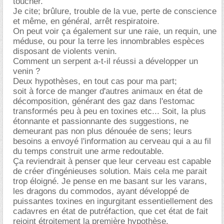
toucher.
Je cite; brûlure, trouble de la vue, perte de conscience
et même, en général, arrêt respiratoire.
On peut voir ça également sur une raie, un requin, une
méduse, ou pour la terre les innombrables espèces
disposant de violents venin.
Comment un serpent a-t-il réussi a développer un
venin ?
Deux hypothèses, en tout cas pour ma part;
soit à force de manger d'autres animaux en état de
décomposition, générant des gaz dans l'estomac
transformés peu à peu en toxines etc... Soit, la plus
étonnante et passionnante des suggestions, ne
demeurant pas non plus dénouée de sens; leurs
besoins a envoyé l'information au cerveau qui a au fil
du temps construit une arme redoutable.
Ça reviendrait à penser que leur cerveau est capable
de créer d'ingénieuses solution. Mais cela me parait
trop éloigné. Je pense en me basant sur les varans,
les dragons du commodos, ayant développé de
puissantes toxines en ingurgitant essentiellement des
cadavres en état de putréfaction, que cet état de fait
rejoint étroitement la première hypothèse.