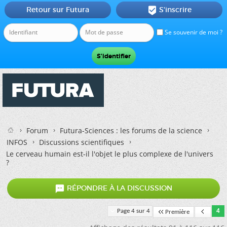
Retour sur Futura
S'inscrire

Se souvenir de moi ?
Forum
Futura-Sciences : les forums de la science
INFOS
Discussions scientifiques
Le cerveau humain est-il l'objet le plus complexe de l'univers
?

RÉPONDRE À LA DISCUSSION
Page 4 sur 4
4
Première