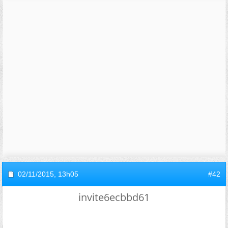
02/11/2015,
13h05
#42
invite6ecbbd61