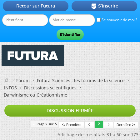
Retour sur Futura
S'inscrire

Se souvenir de moi ?
Forum
Futura-Sciences : les forums de la science
INFOS
Discussions scientifiques
Darwinisme ou Créationnisme
DISCUSSION FERMÉE
Page 2 sur 6
2
Première
Dernière
Affichage des résultats 31 à 60 sur 173