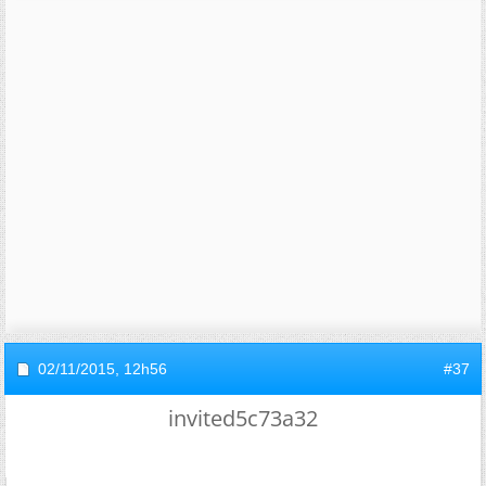
02/11/2015,
12h56
#37
invited5c73a32