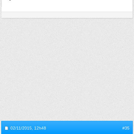
02/11/2015,
12h48
#35