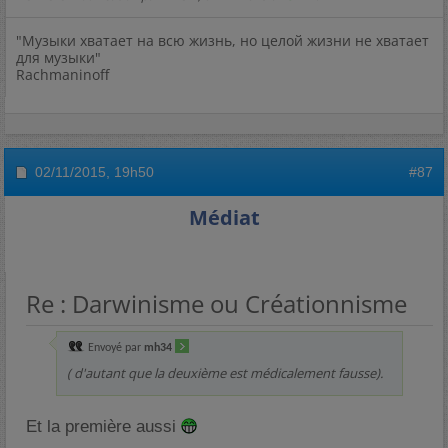
"Музыки хватает на всю жизнь, но целой жизни не хватает
для музыки"
Rachmaninoff
02/11/2015,
19h50
#87
Médiat
Re : Darwinisme ou Créationnisme
Envoyé par
mh34
( d'autant que la deuxième est médicalement fausse).
Et la première aussi