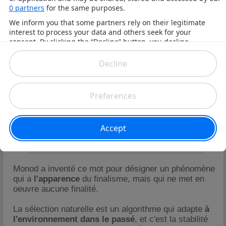
02/11/2015,
17h01
#74
Amanuensis
Re : Darwinisme ou Créationnisme
Envoyé par
shmikkki
Lorsque Monod parle de structures téléonomiques
pour qualifier les êtres vivants, on ressent bien ici
toute cette idée de la finalité d'un être (l’étymologie du
mot téléonomie en est le témoin).
Monod a inventé ce mot pour désigner un phénomène
qui a
l'apparence
du finalisme, mais qui ne met en
oeuvre aucune finalité.
La sélection naturelle est un algorithme qui adapte
à
l'environnement dans le passé
, et c'est la stabilité