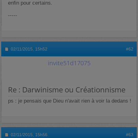
enfin pour certains.
-----
02/11/2015,
15h52
#62
invite51d17075
Re : Darwinisme ou Créationnisme
ps : je pensais que Dieu n'avait rien à voir la dedans !
02/11/2015,
15h56
#63