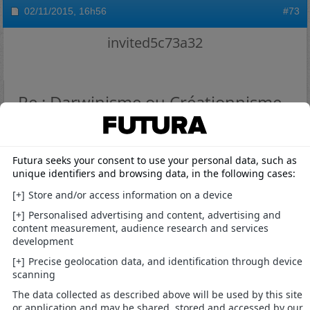
02/11/2015,
16h56
#73
invited5c73a32
Re : Darwinisme ou Créationnisme
Envoyé par
shmikkki
Tout cela m'amène à réfléchir sur cette notion de
finalisme ... cela implique-t-il
nécessairement
une
volonté?
La volonté Schopenhauerienne.
Par exemple, pourquoi l'un des plus grands plaisirs
qui puisse y avoir sur terre est le plaisir sexuel ? Si
ce n'est pour perpétuer l'espèce...