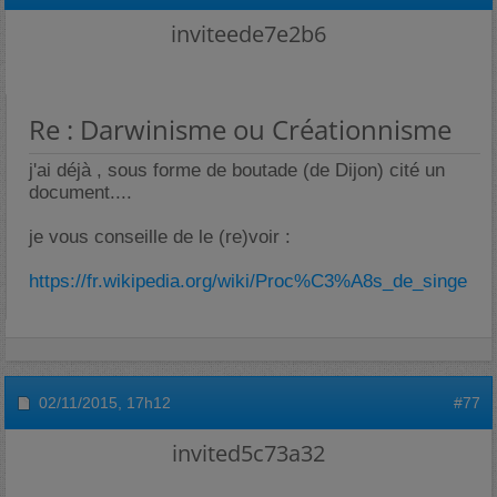
inviteede7e2b6
Re : Darwinisme ou Créationnisme
j'ai déjà , sous forme de boutade (de Dijon) cité un
document....
je vous conseille de le (re)voir :
https://fr.wikipedia.org/wiki/Proc%C3%A8s_de_singe
02/11/2015,
17h12
#77
invited5c73a32