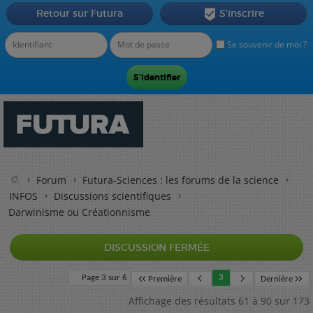
Retour sur Futura
S'inscrire

Se souvenir de moi ?
Forum
Futura-Sciences : les forums de la science
INFOS
Discussions scientifiques
Darwinisme ou Créationnisme
DISCUSSION FERMÉE
Page 3 sur 6
3
Première
Dernière
Affichage des résultats 61 à 90 sur 173