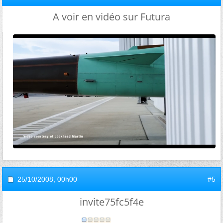
A voir en vidéo sur Futura
25/10/2008,
00h00
#5
invite75fc5f4e