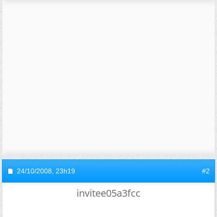
24/10/2008,
23h19
#2
invitee05a3fcc