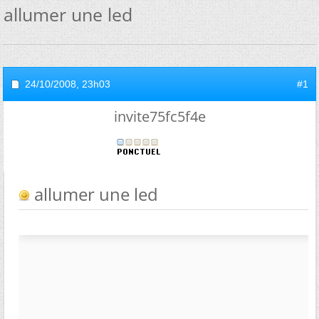
allumer une led
24/10/2008,
23h03
#1
invite75fc5f4e
allumer une led