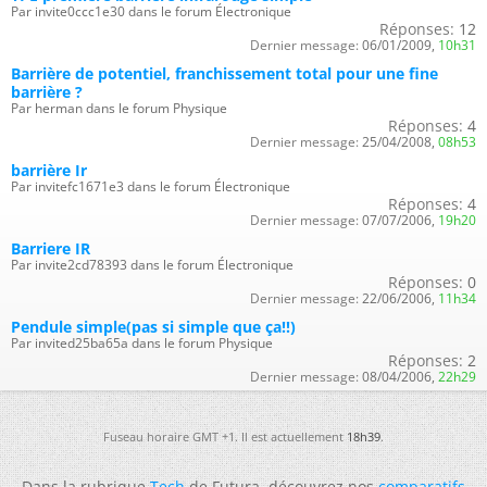
Par invite0ccc1e30 dans le forum Électronique
Réponses:
12
Dernier message:
06/01/2009,
10h31
Barrière de potentiel, franchissement total pour une fine
barrière ?
Par herman dans le forum Physique
Réponses:
4
Dernier message:
25/04/2008,
08h53
barrière Ir
Par invitefc1671e3 dans le forum Électronique
Réponses:
4
Dernier message:
07/07/2006,
19h20
Barriere IR
Par invite2cd78393 dans le forum Électronique
Réponses:
0
Dernier message:
22/06/2006,
11h34
Pendule simple(pas si simple que ça!!)
Par invited25ba65a dans le forum Physique
Réponses:
2
Dernier message:
08/04/2006,
22h29
Fuseau horaire GMT +1. Il est actuellement
18h39
.
Dans la rubrique
Tech
de Futura, découvrez nos
comparatifs