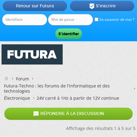
Retour sur Futura
S'inscrire

Se souvenir de moi ?
Forum
Futura-Techno : les forums de l'informatique et des
technologies
Électronique
24V carré à 1Hz à partir de 12V continue

RÉPONDRE À LA DISCUSSION
Affichage des résultats 1 à 5 sur 5