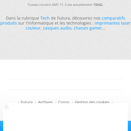
Fuseau horaire GMT +1. Il est actuellement
15h02
.
Dans la rubrique
Tech
de Futura, découvrez nos
comparatifs
produits
sur l'informatique et les technologies :
imprimantes laser
couleur
,
casques audio
,
chaises gamer
...
-
Futura
-
Archives
-
Conso
-
Gestion des cookies
-
Politique de confidentialité
-
Haut de page