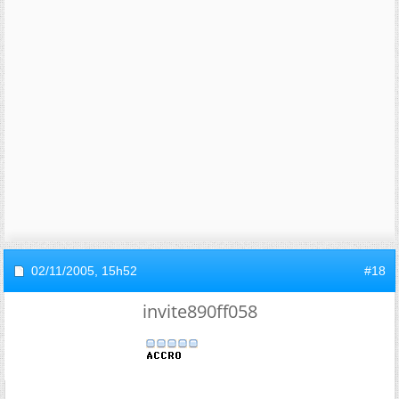
02/11/2005,
15h52
#18
invite890ff058