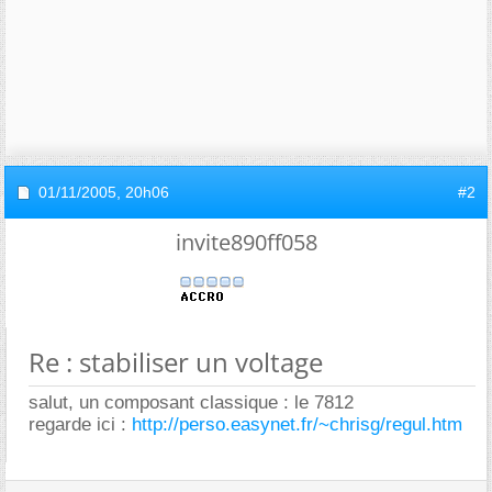
01/11/2005,
20h06
#2
invite890ff058
Re : stabiliser un voltage
salut, un composant classique : le 7812
regarde ici :
http://perso.easynet.fr/~chrisg/regul.htm