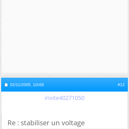
02/11/2005,
11h55
#12
invite40271050
Re : stabiliser un voltage