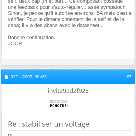
self, deux cap (in et out)... Ce composant possède
une feedback pour s'auto-réguler... assé sympatoch.
Sinon, je pense qu'il autorise environs .5A mais c'est a
vérifier. Pour le dimensionnement de la self et de la
capa; il y a des abacs avec le datasheet...
Bonnne continuation.
JOOP
02/11/2005,
09h26
#7
invite9ad2f925
Re : stabiliser un voltage
re,