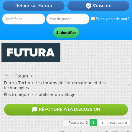
Retour sur Futura
S'inscrire

Se souvenir de moi ?
Forum
Futura-Techno : les forums de l'informatique et des
technologies
Électronique
stabiliser un voltage

RÉPONDRE À LA DISCUSSION
Page 1 sur 2
1
Dernière