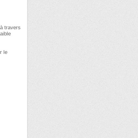
à travers
aible
r le