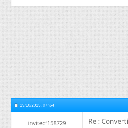
19/10/2015,
07h54
Re : Convert
invitecf158729