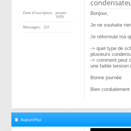
condensate
Date d'inscription
janvier
Bonjour,
1970
Je ne souhaite rie
Messages
231
Je reformule ma qu
-> quel type de sc
plusieurs condens
-> comment peut o
une faible tension
Bonne journée
Bien cordialement
Aujourd'hui