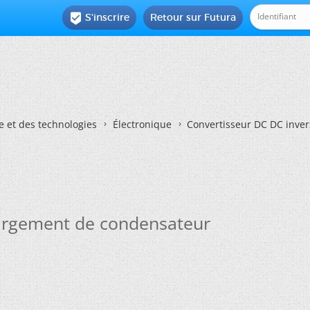
S'inscrire
Retour sur Futura

e et des technologies
Électronique
Convertisseur DC DC inve
hargement de condensateur