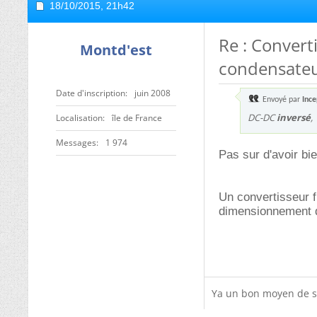
18/10/2015,
21h42
Re : Convert
Montd'est
condensate
Date d'inscription
juin 2008
Envoyé par
Ince
DC-DC
inversé
,
Localisation
île de France
Messages
1 974
Pas sur d'avoir bi
Un convertisseur 
dimensionnement 
Ya un bon moyen de se