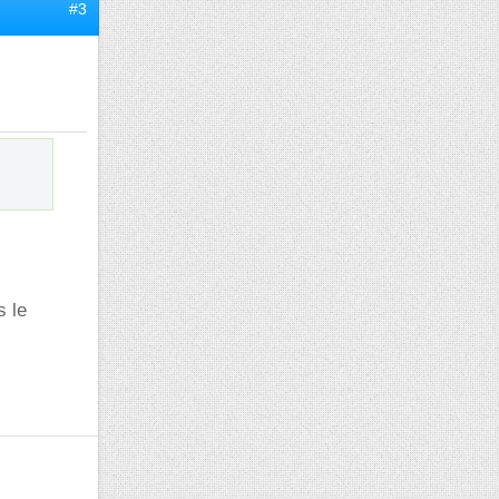
#3
s le