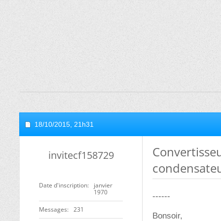
18/10/2015,
21h31
Convertisse
invitecf158729
condensate
Date d'inscription
janvier
1970
------
Messages
231
Bonsoir,