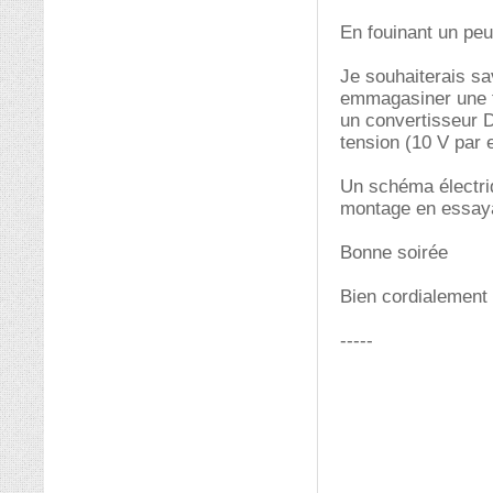
En fouinant un peu 
Je souhaiterais sav
emmagasiner une f
un convertisseur D
tension (10 V par 
Un schéma électriq
montage en essaya
Bonne soirée
Bien cordialement
-----