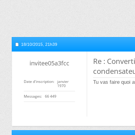
18/10/2015,
21h39
Re : Convert
invitee05a3fcc
condensate
Date d'inscription
janvier
Tu vas faire quoi 
1970
Messages
66 449