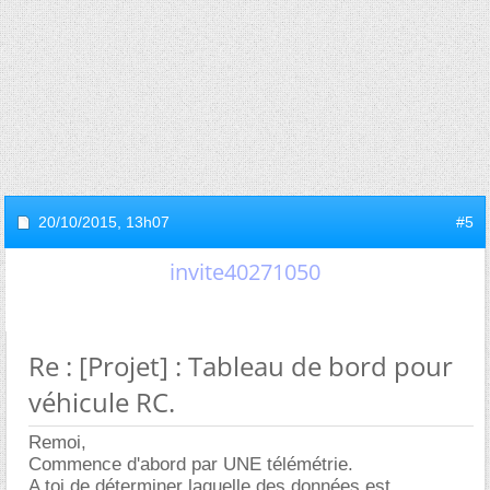
20/10/2015,
13h07
#5
invite40271050
Re : [Projet] : Tableau de bord pour
véhicule RC.
Remoi,
Commence d'abord par UNE télémétrie.
A toi de déterminer laquelle des données est