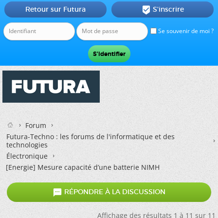
Retour sur Futura
S'inscrire

Se souvenir de moi ?
Forum
Futura-Techno : les forums de l'informatique et des
technologies
Électronique
[Energie] Mesure capacité d’une batterie NIMH

RÉPONDRE À LA DISCUSSION
Affichage des résultats 1 à 11 sur 11