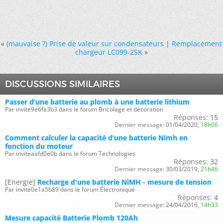
«
(mauvaise ?) Prise de valeur sur condensateurs
|
Remplacement
chargeur LC099-2SK
»
DISCUSSIONS SIMILAIRES
Passer d’une batterie au plomb à une batterie lithium
Par invite9e6fa3b3 dans le forum Bricolage et décoration
Réponses:
15
Dernier message:
01/04/2020,
18h06
Comment calculer la capacité d’une batterie Nimh en
fonction du moteur
Par inviteaafd0e0b dans le forum Technologies
Réponses:
32
Dernier message:
30/03/2019,
21h46
[Energie]
Recharge d'une batterie NiMH - mesure de tension
Par invite0e1a5b89 dans le forum Électronique
Réponses:
4
Dernier message:
24/04/2016,
14h33
Mesure capacité Batterie Plomb 120Ah