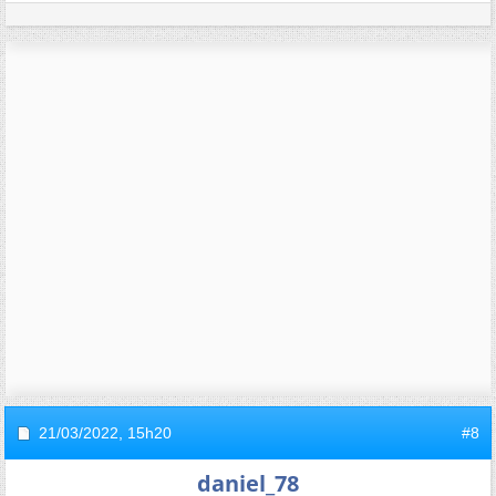
21/03/2022,
15h20
#8
daniel_78