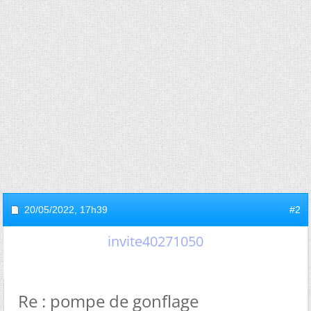
20/05/2022,
17h39
#2
invite40271050
Re : pompe de gonflage