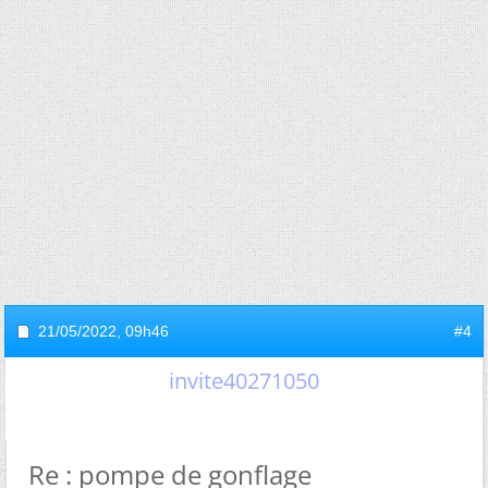
21/05/2022,
09h46
#4
invite40271050
Re : pompe de gonflage