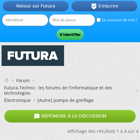
Retour sur Futura
S'inscrire

Se souvenir de moi ?
Forum
Futura-Techno : les forums de l'informatique et des
technologies
Électronique
[Autre] pompe de gonflage

RÉPONDRE À LA DISCUSSION
Affichage des résultats 1 à 4 sur 4