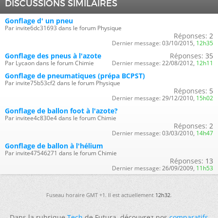
DISCUSSIONS SIMILAIRES
Gonflage d' un pneu
Par invite6dc31693 dans le forum Physique
Réponses:
2
Dernier message:
03/10/2015,
12h35
Gonflage des pneus à l'azote
Réponses:
35
Par Lycaon dans le forum Chimie
Dernier message:
22/08/2012,
12h11
Gonflage de pneumatiques (prépa BCPST)
Par invite75b53cf2 dans le forum Physique
Réponses:
5
Dernier message:
29/12/2010,
15h02
Gonflage de ballon foot à l'azote?
Par invitee4c830e4 dans le forum Chimie
Réponses:
2
Dernier message:
03/03/2010,
14h47
Gonflage de ballon à l'hélium
Par invite47546271 dans le forum Chimie
Réponses:
13
Dernier message:
26/09/2009,
11h53
Fuseau horaire GMT +1. Il est actuellement
12h32
.
Dans la rubrique
Tech
de Futura, découvrez nos
comparatifs