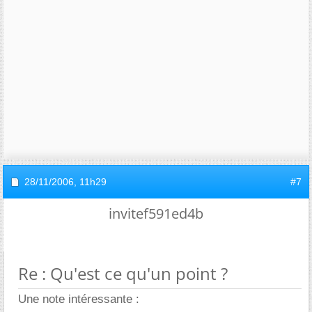
28/11/2006,
11h29
#7
invitef591ed4b
Re : Qu'est ce qu'un point ?
Une note intéressante :