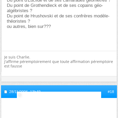
Du point d'Euclide et de ses camarades géomètres ?
Du point de Grothendieck et de ses copains géo-
algébristes ?
Du point de Hrushovski et de ses confrères modèle-
théoristes ?
ou autres, bien sur???
Je suis Charlie.
J'affirme péremptoirement que toute affirmation péremptoire
est fausse
28/11/2006,
13h49
#18
invite4b1905cf