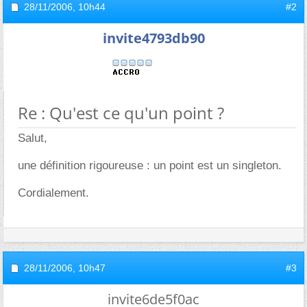
28/11/2006,
10h44
#2
invite4793db90
Re : Qu'est ce qu'un point ?
Salut,
une définition rigoureuse : un point est un singleton.
Cordialement.
28/11/2006,
10h47
#3
invite6de5f0ac