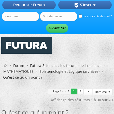
Retour sur Futura
S'inscrire

Se souvenir de moi ?
Forum
Futura-Sciences : les forums de la science
MATHEMATIQUES
Epistémologie et Logique (archives)
Qu'est ce qu'un point ?
Page 1 sur 3
1
2
Dernière
Affichage des résultats 1 à 30 sur 70
Qu'est ce qu'un point ?