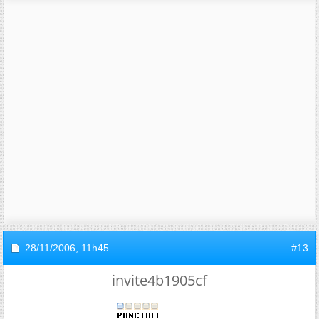
28/11/2006,
11h45
#13
invite4b1905cf