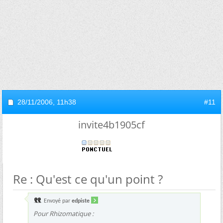
28/11/2006,
11h38
#11
invite4b1905cf
Re : Qu'est ce qu'un point ?
Envoyé par
edpiste
Pour Rhizomatique :