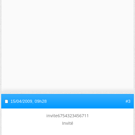
15/04/2009,
09h28
#3
invite6754323456711
Invité