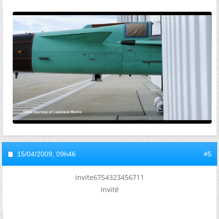
15/04/2009,
09h46
#5
invite6754323456711
Invité