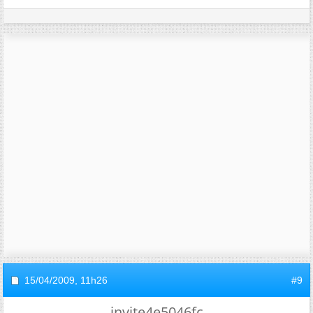
15/04/2009,
11h26
#9
invite4e5046fc