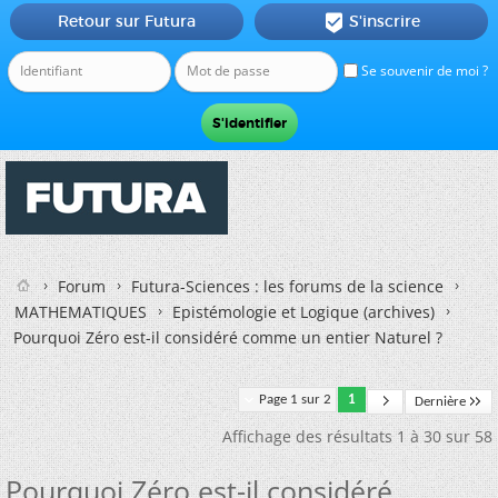
Retour sur Futura
S'inscrire

Se souvenir de moi ?
Forum
Futura-Sciences : les forums de la science
MATHEMATIQUES
Epistémologie et Logique (archives)
Pourquoi Zéro est-il considéré comme un entier Naturel ?
Page 1 sur 2
1
Dernière
Affichage des résultats 1 à 30 sur 58
Pourquoi Zéro est-il considéré