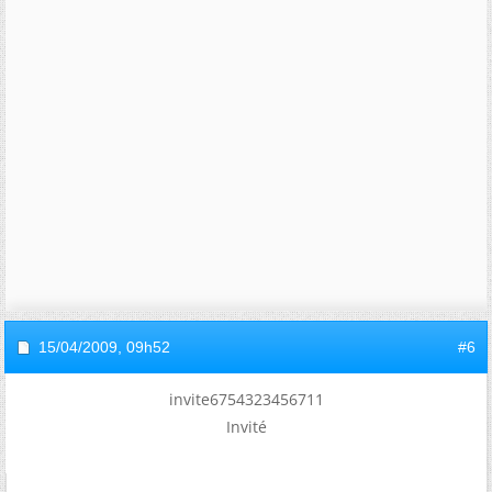
15/04/2009,
09h52
#6
invite6754323456711
Invité