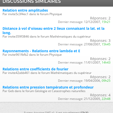
DISCUSSIONS SIMILAIRES
Relation entre amplitudes
Par invite5c3f4ec1 dans le forum Physique
Réponses:
2
Dernier message:
12/12/2007,
15h21
Distance à vol d'oiseau entre 2 lieux connaisant la lat. et la
long.
Par invite359f3846 dans le forum Mathématiques du supérieur
Réponses:
3
Dernier message:
27/08/2007,
15h45
Rayonnements - Relations entre lambda et E
Par invite961fbfb2 dans le forum Physique
Réponses:
2
Dernier message:
11/01/2007,
14h43
Relations entre coefficients de fourier
Par invite42abb461 dans le forum Mathématiques du supérieur
Réponses:
2
Dernier message:
19/04/2006,
09h25
Relations entre pression température et profondeur
Par Geb dans le forum Géologie et Catastrophes naturelles
Réponses:
4
Dernier message:
21/12/2005,
22h48
Fuseau horaire GMT +1. Il est actuellement
07h30
.