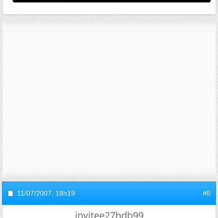
11/07/2007,
18h19
#5
invitee27bdb99