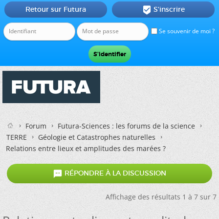
Retour sur Futura
S'inscrire

Se souvenir de moi ?
Forum
Futura-Sciences : les forums de la science
TERRE
Géologie et Catastrophes naturelles
Relations entre lieux et amplitudes des marées ?

RÉPONDRE À LA DISCUSSION
Affichage des résultats 1 à 7 sur 7