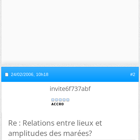
24/02/2006,
10h18
#2
invite6f737abf
Re : Relations entre lieux et
amplitudes des marées?