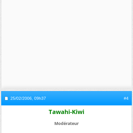
25/02/2006,
09h37
#4
Tawahi-Kiwi
Modérateur