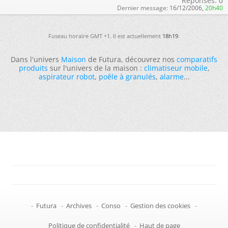
Réponses:
0
Dernier message:
16/12/2006,
20h40
Fuseau horaire GMT +1. Il est actuellement
18h19
.
Dans l'univers
Maison
de Futura, découvrez nos
comparatifs
produits
sur l'univers de la maison :
climatiseur mobile
,
aspirateur robot
,
poêle à granulés
,
alarme
...
-
Futura
-
Archives
-
Conso
-
Gestion des cookies
-
Politique de confidentialité
-
Haut de page