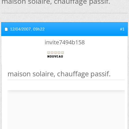
maison solaire, chauffage passif.
12/04/2007,
09h22
#1
invite7494b158
maison solaire, chauffage passif.