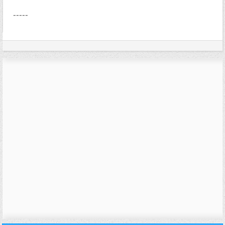
-----