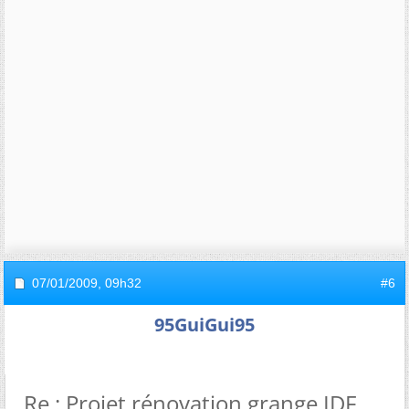
07/01/2009,
09h32
#6
95GuiGui95
Re : Projet rénovation grange IDF