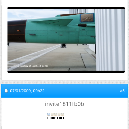
07/01/2009,
09h22
#5
invite1811fb0b