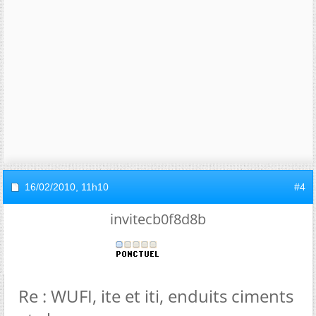
16/02/2010,
11h10
#4
invitecb0f8d8b
Re : WUFI, ite et iti, enduits ciments