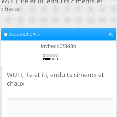
WUFI, ite et iti, enduits ciments et
chaux
15/02/2010,
17h57
#1
invitecb0f8d8b
WUFI, ite et iti, enduits ciments et
chaux