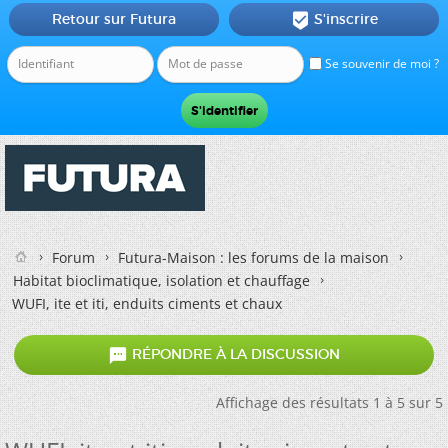
Retour sur Futura
S'inscrire

Se souvenir de moi ?
Forum
Futura-Maison : les forums de la maison
Habitat bioclimatique, isolation et chauffage
WUFI, ite et iti, enduits ciments et chaux

RÉPONDRE À LA DISCUSSION
Affichage des résultats 1 à 5 sur 5